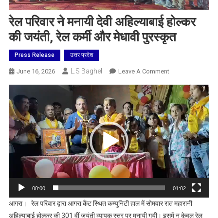
रेल परिवार ने मनायी देवी अहिल्याबाई होल्कर
की जयंती, रेल कर्मी और मेधावी पुरस्कृत
Press Release
उत्तर प्रदेश
L.S Baghel
On
June 16, 2026
Leave A Comment
रेल
Video
परिवार
Player
ने
मनायी
देवी
अहिल्याबाई
होल्कर
की
जयंती,
रेल
00:00
01:02
कर्मी
आगरा। रेल परिवार द्वारा आगरा कैंट स्थित कम्युनिटी हाल में सोमवार रात महारानी
और
अहिल्याबाई होल्कर की 301 वीं जयंती व्यापक स्तर पर मनायी गयी। इसमें न केवल रेल
मेधावी