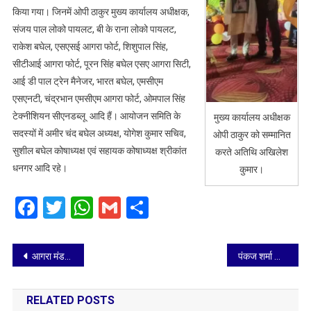
किया गया। जिनमें ओपी ठाकुर मुख्य कार्यालय अधीक्षक,
संजय पाल लोको पायलट, बी के राना लोको पायलट,
राकेश बघेल, एसएसई आगरा फोर्ट, शिशुपाल सिंह,
सीटीआई आगरा फोर्ट, पूरन सिंह बघेल एसए आगरा सिटी,
आई डी पाल ट्रेन मैनेजर, भारत बघेल, एमसीएम
एसएनटी, चंद्रभान एमसीएम आगरा फोर्ट, ओमपाल सिंह
टेक्नीशियन सीएनडब्लू आदि हैं। आयोजन समिति के
मुख्य कार्यालय अधीक्षक
सदस्यों में अमीर चंद बघेल अध्यक्ष, योगेश कुमार सचिव,
ओपी ठाकुर को सम्मानित
सुशील बघेल कोषाध्यक्ष एवं सहायक कोषाध्यक्ष श्रीकांत
करते अतिथि अखिलेश
धनगर आदि रहे।
कुमार।
Facebook
Twitter
WhatsApp
Gmail
Share
Post
आगरा मंडल में दिव्यांग एटीवीएम फैसिलिटेटरों की नियुक्ति प्रक्रिया संपन्न
पंकज शर्मा ताइक्वान्डो राष्ट्रीय निर्णायक (फाइट) रीफ़्रेशर सेमिनार में उत्तर प्रदेश की ओर से करेंगे प्रतिभाग
navigation
RELATED POSTS