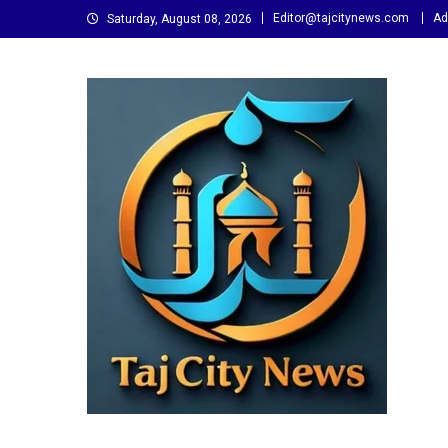
Skip
Editor@tajcitynews.com
Ad
Saturday, August 08, 2026
to
content
Taj City News
एक नई सोच…