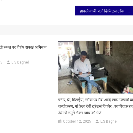
हाफले काबी-फ्लो डिजिटल लॉक – छिपी ताक़त, झलकती शान
रती स्थल पर विशेष सफाई अभियान
25
L.S Baghel
पनीर, घी, मिठाईयां, खोया एवं मेवा आदि खाद्य उत्पादों क
जब्तीकरण, मां कैला देवी ट्रेडर्स दिगनेर , स्वास्तिक रा
डेरी से नमूने लेकर जांच को भेजे
October 12, 2025
L.S Baghel