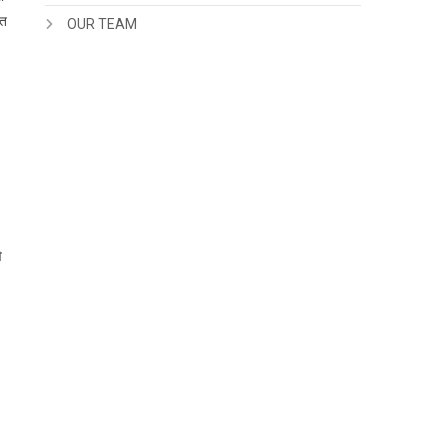
ित
OUR TEAM
े