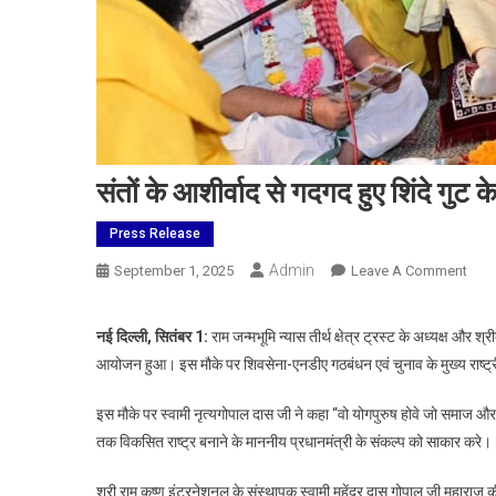
संतों के आशीर्वाद से गदगद हुए शिंदे गुट क
Press Release
Admin
On
September 1, 2025
Leave A Comment
संतों
के
नई दिल्ली, सितंबर 1:
राम जन्मभूमि न्यास तीर्थ क्षेत्र ट्रस्ट के अध्यक्ष और श
आशीर्
आयोजन हुआ। इस मौके पर शिवसेना-एनडीए गठबंधन एवं चुनाव के मुख्य राष्ट्री
से
गदग
इस मौके पर स्वामी नृत्यगोपाल दास जी ने कहा “वो योगपुरुष होवे जो समाज 
हुए
तक विकसित राष्ट्र बनाने के माननीय प्रधानमंत्री के संकल्प को साकार करे।
शिंदे
गुट
श्री राम कृष्ण इंटरनेशनल के संस्थापक स्वामी महेंद्र दास गोपाल जी महाराज 