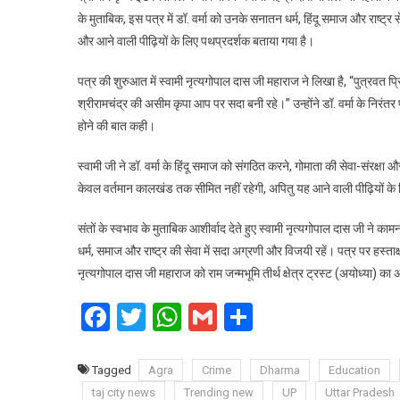
के
के मुताबिक, इस पत्र में डॉ. वर्मा को उनके सनातन धर्म, हिंदू समाज और राष्ट्र से
शिवसे
और आने वाली पीढ़ियों के लिए पथप्रदर्शक बताया गया है।
के
मुख्य
पत्र की शुरुआत में स्वामी नृत्यगोपाल दास जी महाराज ने लिखा है, “पुत्रवत प्
राष्ट्
श्रीरामचंद्र की असीम कृपा आप पर सदा बनी रहे।” उन्होंने डॉ. वर्मा के निरं
समन्
होने की बात कही।
डॉ
वर्मा
स्वामी जी ने डॉ. वर्मा के हिंदू समाज को संगठित करने, गोमाता की सेवा-संरक्षा 
केवल वर्तमान कालखंड तक सीमित नहीं रहेगी, अपितु यह आने वाली पीढ़ियों के
संतों के स्वभाव के मुताबिक आशीर्वाद देते हुए स्वामी नृत्यगोपाल दास जी ने कामना
धर्म, समाज और राष्ट्र की सेवा में सदा अग्रणी और विजयी रहें। पत्र पर हस्ताक्षर 
नृत्यगोपाल दास जी महाराज को राम जन्मभूमि तीर्थ क्षेत्र ट्रस्ट (अयोध्या) का अ
Facebook
Twitter
WhatsApp
Gmail
Share
Tagged
Agra
Crime
Dharma
Education
taj city news
Trending new
UP
Uttar Pradesh