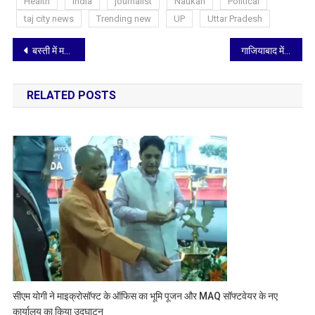
Health
India
journalist
Naukari
Political
taj city news
Trending new
UP
Uttar Pradesh
Post
बस्ती में मरीजों की जान के साथ खिलवाड़, रुधौली CHC में एक्सपायरी दवाएं बांटने का आरोप
गाजियाबाद में तेज आंधी-बारिश से गिरी ACP ऑफिस की छत, सब-इंस्पेक्टर वीरेंद्र कुमार मिश्रा की मौत
navigation
RELATED POSTS
सीएम योगी ने माइक्रोसॉफ्ट के ऑफिस का भूमि पूजन और MAQ सॉफ्टवेयर के नए
कार्यालय का किया उद्घाटन