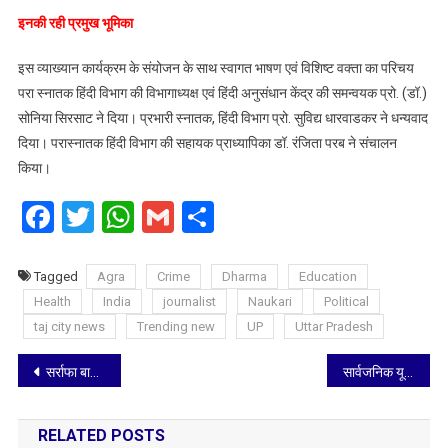
इनकी रही प्रमुख भूमिका
इस व्याख्यान कार्यक्रम के संयोजन के साथ स्वागत भाषण एवं विशिष्ट वक्ता का परिचय
परा स्नातक हिंदी विभाग की विभागाध्यक्ष एवं हिंदी अनुसंधान केंद्र की समन्वयक प्रो. (डॉ.)
सोनिया सिरसाट ने दिया। प्रभारी स्नातक, हिंदी विभाग प्रो. सुविद्य धारवाडकर ने धन्यवाद
दिया। परास्नातक हिंदी विभाग की सहायक प्राध्यापिका डॉ. रंजिता परब ने संचालन
किया।
Facebook
Twitter
WhatsApp
Gmail
Share
Tagged
Agra
Crime
Dharma
Education
Health
India
journalist
Naukari
Political
taj city news
Trending new
UP
Uttar Pradesh
Post
सर्राफा बाजार में ‘ब्लैक मंडे’: सोना ₹3400 और चांदी ₹16,000 तक टूटी, 10 साल की सबसे बड़ी गिरावट
सार्वजनिक यूनिवर्सिटी में चौथा दीक्षांत समारोह आयोजित, 2,000 से अधिक विद्यार्थियों को मिली डिग्रियां
navigation
RELATED POSTS