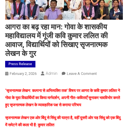
आगरा का बढ़ रहा मान: गोवा के शासकीय
महाविद्यालय में गूंजी कवि कुमार ललित की
आवाज, विद्यार्थियों को सिखाए सृजनात्मक
लेखन के गुर
Press Release
Admin
On
February 2, 2026
Leave A Comment
आगरा
का
‘सृजनात्मक लेखन: कल्पना से अभिव्यक्ति तक’ विषय पर आगरा के कवि कुमार ललित ने
बढ़
गोवा के युवा विद्यार्थियों का किया मार्गदर्शन, अपनी गीत-कविताएँ सुनाकर भावविभोर करते
रहा
हुए सृजनात्मक लेखन के व्यावहारिक पक्ष से कराया परिचय
मान:
गोवा
सृजनात्मक लेखन एक ओर बिंदु से सिंधु की यात्रा है, वहीं दूसरी ओर यह सिंधु को एक बिंदु
के
में समेटने की कला भी है: कुमार ललित
शासकीय