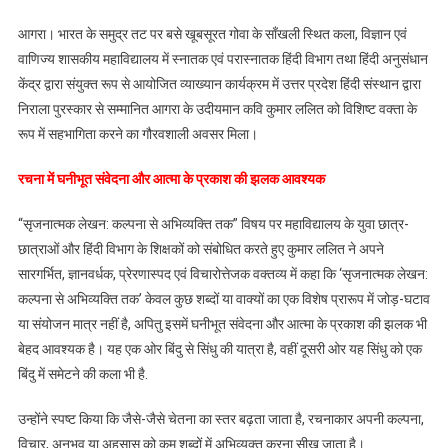
महाविद्यालय
आगरा। भारत के समुद्र तट पर बसे खूबसूरत गोवा के साँखली स्थित कला, विज्ञान एवं
में
वाणिज्य शासकीय महाविद्यालय में स्नातक एवं परास्नातक हिंदी विभाग तथा हिंदी अनुसंधान
गूंजी
केंद्र द्वारा संयुक्त रूप से आयोजित व्याख्यान कार्यक्रम में उत्तर प्रदेश हिंदी संस्थान द्वारा
कवि
कुमार
निराला पुरस्कार से सम्मानित आगरा के उदीयमान कवि कुमार ललित को विशिष्ट वक्ता के
ललित
रूप में सहभागिता करने का गौरवशाली अवसर मिला।
की
आवाज,
रचना में घनीभूत संवेदना और आत्मा के प्रकाश की झलक आवश्यक
विद्यार्थियों
को
“सृजनात्मक लेखन: कल्पना से अभिव्यक्ति तक” विषय पर महाविद्यालय के युवा छात्र-
सिखाए
छात्राओं और हिंदी विभाग के शिक्षकों को संबोधित करते हुए कुमार ललित ने अपने
सृजनात्मक
सारगर्भित, ज्ञानवर्धक, प्रेरणास्पद एवं विचारोत्तेजक वक्तव्य में कहा कि ‘सृजनात्मक लेखन:
लेखन
कल्पना से अभिव्यक्ति तक’ केवल कुछ शब्दों या वाक्यों का एक विशेष प्रारूप में जोड़-घटाव
के
या संयोजन मात्र नहीं है, अपितु इसमें घनीभूत संवेदना और आत्मा के प्रकाश की झलक भी
गुर
बेहद आवश्यक है। यह एक ओर बिंदु से सिंधु की यात्रा है, वहीं दूसरी ओर यह सिंधु को एक
बिंदु में समेटने की कला भी है.
उन्होंने स्पष्ट किया कि जैसे-जैसे चेतना का स्तर बढ़ता जाता है, रचनाकार अपनी कल्पना,
विचार, अनुभव या अहसास को कम शब्दों में अभिव्यक्त करना सीख जाता है।