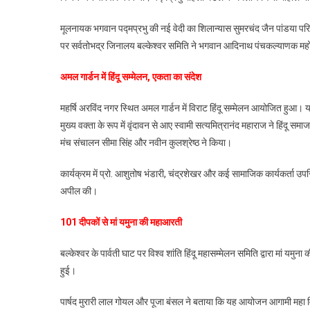
महाआरत
मूलनायक भगवान पद्मप्रभु की नई वेदी का शिलान्यास सुमरचंद जैन पांडया परिवार
और
पर सर्वतोभद्र जिनालय बल्केश्वर समिति ने भगवान आदिनाथ पंचकल्याणक मह
सड़कों
पर
अमल गार्डन में हिंदू सम्मेलन, एकता का संदेश
गूंजा
‘जय
महर्षि अरविंद नगर स्थित अमल गार्डन में विराट हिंदू सम्मेलन आयोजित ह
श्री
मुख्य वक्ता के रूप में वृंदावन से आए स्वामी सत्यमित्रानंद महाराज ने हिंदू स
राम’
मंच संचालन सीमा सिंह और नवीन कुलश्रेष्ठ ने किया।
कार्यक्रम में प्रो. आशुतोष भंडारी, चंद्रशेखर और कई सामाजिक कार्यकर्ता उपस्
अपील की।
101 दीपकों से मां यमुना की महाआरती
बल्केश्वर के पार्वती घाट पर विश्व शांति हिंदू महासम्मेलन समिति द्वारा मां यम
हुई।
पार्षद मुरारी लाल गोयल और पूजा बंसल ने बताया कि यह आयोजन आगामी महा विराट 