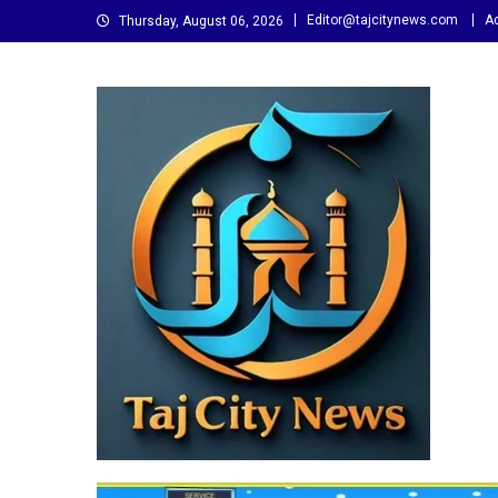
Skip
Editor@tajcitynews.com
Ad
Thursday, August 06, 2026
to
content
Taj City News
एक नई सोच…