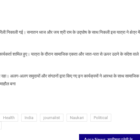
वाहन रैली निकाली गई। सनातन ध्वज और जय श्री राम के उद्घोष के साथ निकली इस यात्रा ने क्षेत्र में
िक कार्यकर्ता शामिल हुए। यात्रा के दौरान सामाजिक एकता और जात-पात से ऊपर उठने के संदेश वाले
म रहा। अलग-अलग समुदायों और संगठनों द्वारा किए गए इन कार्यक्रमों ने आस्था के साथ सामाजिक
 माहौल बना
Health
India
journalist
Naukari
Political
Agra News: शादीशुदा प्रेमी के धोखे और धमकी से टूटी युवती ने किया सुसाइड, जांच में जुटी पुलिस