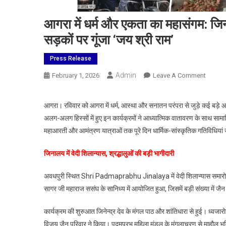
आगरा में धर्म और एकता का महासंगम: जि
सड़कों पर गूंजा ‘जय श्री राम’
Press Release
Admin
On
February 1, 2026
Leave A Comment
आगरा
में
आगरा। रविवार को आगरा में धर्म, आस्था और सनातन परंपरा से जुड़े कई बड़े 
धर्म
अलग-अलग हिस्सों में हुए इन कार्यक्रमों ने आध्यात्मिक वातावरण के साथ सामा
और
महाआरती और आमंत्रण यात्राओं तक पूरे दिन धार्मिक-सांस्कृतिक गतिविधियां 
एकता
का
जिनालय में वेदी शिलान्यास, श्रद्धालुओं की बड़ी भागीदारी
महासंगम
जिनालय
अवधपुरी स्थित Shri Padmaprabhu Jinalaya में वेदी शिलान्यास समारोह श्
में
सागर जी महाराज ससंघ के सानिध्य में आयोजित हुआ, जिसमें बड़ी संख्या में जैन 
वेदी
शिलान्या
कार्यक्रम की शुरुआत जिनेन्द्र देव के मंगल पाठ और शांतिधारा से हुई। ध्वजार
यमुना
विजय जैन परिवार ने किया। पद्मप्रभु महिला मंडल के मंगलाचरण से माहौल भ
की