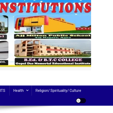
RTS
Health
Religion/ Spirituality/ Culture