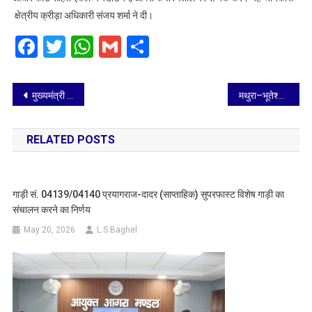
क्षेत्रीय क्रीड़ा अधिकारी संजय शर्मा ने दी।
Facebook
Twitter
WhatsApp
Gmail
Share
Post
मुख्यमंत्री का 23 जून का आगरा दौरा निरस्त
मथुरा–भूतेश्वर रेल परियोजना के अंतर्गत सड़क निर्माण कार्य हेतु यातायात व्यवस्था में अस्थायी परिवर्तन
navigation
RELATED POSTS
गाड़ी सं. 04139/04140 प्रयागराज-दादर (साप्ताहिक) सुपरफास्ट विशेष गाड़ी का
संचालन करने का निर्णय
May 20, 2026
L.S Baghel