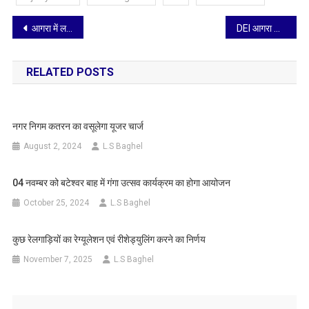
Post
आगरा में लगेगा ‘रक्तदान का महाकुंभ’: भारत विकास परिषद निकुंज शाखा ने रखा 1000+ यूनिट का लक्ष्य
DEI आगरा की नई पहल: ‘स्वयं मूक्स’ के जरिए दुनिया पढ़ेगी भारतीय सौंदर्यशास्त्र, दिग्गजों ने तैयार किया रोडमैप
navigation
RELATED POSTS
नगर निगम कतरन का वसूलेगा यूजर चार्ज
August 2, 2024
L.S Baghel
04 नवम्बर को बटेश्वर बाह में गंगा उत्सव कार्यक्रम का होगा आयोजन
October 25, 2024
L.S Baghel
कुछ रेलगाड़ियों का रेग्यूलेशन एवं रीशेड्युलिंग करने का निर्णय
November 7, 2025
L.S Baghel