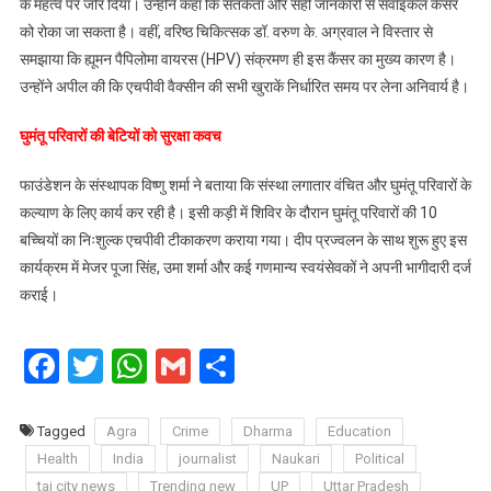
के महत्व पर जोर दिया। उन्होंने कहा कि सतर्कता और सही जानकारी से सर्वाइकल कैंसर
को रोका जा सकता है। वहीं, वरिष्ठ चिकित्सक डॉ. वरुण के. अग्रवाल ने विस्तार से
समझाया कि ह्यूमन पैपिलोमा वायरस (HPV) संक्रमण ही इस कैंसर का मुख्य कारण है।
उन्होंने अपील की कि एचपीवी वैक्सीन की सभी खुराकें निर्धारित समय पर लेना अनिवार्य है।
​घुमंतू परिवारों की बेटियों को सुरक्षा कवच
फाउंडेशन के संस्थापक विष्णु शर्मा ने बताया कि संस्था लगातार वंचित और घुमंतू परिवारों के
कल्याण के लिए कार्य कर रही है। इसी कड़ी में शिविर के दौरान घुमंतू परिवारों की 10
बच्चियों का निःशुल्क एचपीवी टीकाकरण कराया गया। दीप प्रज्वलन के साथ शुरू हुए इस
कार्यक्रम में मेजर पूजा सिंह, उमा शर्मा और कई गणमान्य स्वयंसेवकों ने अपनी भागीदारी दर्ज
कराई।
Facebook
Twitter
WhatsApp
Gmail
Share
Tagged
Agra
Crime
Dharma
Education
Health
India
journalist
Naukari
Political
taj city news
Trending new
UP
Uttar Pradesh