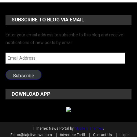
SUBSCRIBE TO BLOG VIA EMAIL
Enter your email address to subscribe to this blog and receive
notifications of new posts by email.
Email
Address
Subscribe
DOWNLOAD APP
|
Theme: News Portal by
Mystery Themes
.
Editor@tajcitynews.com
Advertise Tariff
Contact Us
Log In