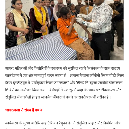
आगरा
में
10
बच्चियों
का
निःशुल्क
एचपीवी
टीकाकरण,
सहृदय
फाउंडेशन
आगरा: महिलाओं और किशोरियों के स्वास्थ्य को सुरक्षित रखने के संकल्प के साथ सहृदय
की
फाउंडेशन ने एक और महत्वपूर्ण कदम उठाया है। आवास विकास कॉलोनी स्थित पीडी कैंसर
बड़ी
केयर इंस्टीट्यूट में ‘सर्वाइकल कैंसर जागरूकता’ और ‘तीसरे निःशुल्क एचपीवी टीकाकरण
पहल
शिविर’ का आयोजन किया गया। विशेषज्ञों ने एक सुर में कहा कि समय पर टीकाकरण और
संतुलित जीवनशैली ही इस जानलेवा बीमारी से बचने का सबसे प्रभावी तरीका है।
जागरूकता से संभव है बचाव
कार्यक्रम की मुख्य अतिथि डाइटिशियन रेणुका डंग ने संतुलित आहार और नियमित जांच