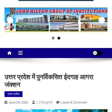
Taj City News
एक नई सोच…
उत्तर प्रदेश में पुनर्विकसित ईदगाह आगरा
जंक्शन
उत्तर प्रदेश
L.S Baghel
On
June 29, 2026
Leave A Comment
उत्तर