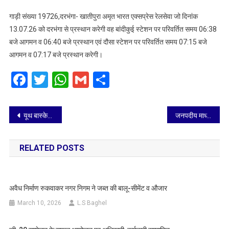
दरभंगा-
गाड़ी संख्या 19726,दरभंगा- खातीपुरा अमृत भारत एक्सप्रेस रेलसेवा जो दिनांक
खातीपुरा
13.07.26 को दरभंगा से प्रस्थान करेगी वह बांदीकुई स्टेशन पर परिवर्तित समय 06:38
अमृत
बजे आगमन व 06:40 बजे प्रस्थान एवं दौसा स्टेशन पर परिवर्तित समय 07:15 बजे
भारत
आगमन व 07:17 बजे प्रस्थान करेगी।
एक्सप्रेस
रेलसेवा
Facebook
Twitter
WhatsApp
Gmail
Share
का
मार्ग
के
Post
बांदीकुई
यूथ बास्केटबॉल खिलाड़ियों का शिविर प्रारंभ
जनपदीय माध्यमिक विद्यालय नेहरू हॉकी कप 16 जुलाई को एकलव्य स्टेडियम में
एवं
navigation
दौसा
RELATED POSTS
स्टेशनो
पर
संचालन
समय
अवैध निर्माण रुकवाकर नगर निगम ने जब्त की बालू-सीमेंट व औजार
में
March 10, 2026
L.S Baghel
आंशिक
परिवर्तन