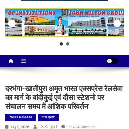
Taj City News
एक नई सोच…
दरभंगा-खातीपुरा अमृत भारत एक्सप्रेस रेलसेवा
का मार्ग के बांदीकुई एवं दौसा स्टेशनो पर
संचालन समय में आंशिक परिवर्तन
Press Release
उत्तर प्रदेश
L.S Baghel
On
July 8, 2026
Leave A Comment