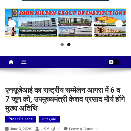
Taj City News
एक नई सोच…
एनयूजेआई का राष्ट्रीय सम्मेलन आगरा में 6 व
7 जून को, उपमुख्यमंत्री केशव प्रसाद मौर्य होंगे
मुख्य अतिथि
Press Release
उत्तर प्रदेश
L.S Baghel
On
June 3, 2026
Leave A Comment