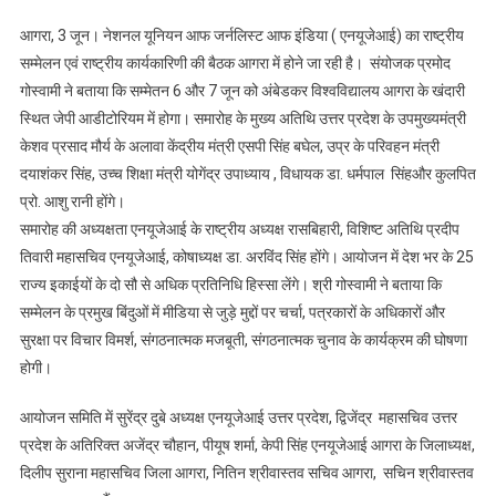
एनयूजेआई
आगरा, 3 जून। नेशनल यूनियन आफ जर्नलिस्ट आफ इंडिया ( एनयूजेआई) का राष्ट्रीय
का
सम्मेलन एवं राष्ट्रीय कार्यकारिणी की बैठक आगरा में होने जा रही है। संयोजक प्रमोद
राष्ट्रीय
गोस्वामी ने बताया कि सम्मेतन 6 और 7 जून को अंबेडकर विश्वविद्यालय आगरा के खंदारी
सम्मेलन
स्थित जेपी आडीटोरियम में होगा। समारोह के मुख्य अतिथि उत्तर प्रदेश के उपमुख्यमंत्री
आगरा
में
केशव प्रसाद मौर्य के अलावा केंद्रीय मंत्री एसपी सिंह बघेल, उप्र के परिवहन मंत्री
6
दयाशंकर सिंह, उच्च शिक्षा मंत्री योगेंद्र उपाध्याय , विधायक डा. धर्मपाल सिंहऔर कुलपित
व
प्रो. आशु रानी होंगे।
7
समारोह की अध्यक्षता एनयूजेआई के राष्ट्रीय अध्यक्ष रासबिहारी, विशिष्ट अतिथि प्रदीप
जून
तिवारी महासचिव एनयूजेआई, कोषाध्यक्ष डा. अरविंद सिंह होंगे। आयोजन में देश भर के 25
को,
राज्य इकाईयों के दो सौ से अधिक प्रतिनिधि हिस्सा लेंगे। श्री गोस्वामी ने बताया कि
उपमुख्यमंत्री
सम्मेलन के प्रमुख बिंदुओं में मीडिया से जुड़े मुद्दों पर चर्चा, पत्रकारों के अधिकारों और
केशव
सुरक्षा पर विचार विमर्श, संगठनात्मक मजबूती, संगठनात्मक चुनाव के कार्यक्रम की घोषणा
प्रसाद
होगी।
मौर्य
होंगे
आयोजन समिति में सुरेंद्र दुबे अध्यक्ष एनयूजेआई उत्तर प्रदेश, द्विजेंद्र महासचिव उत्तर
मुख्य
प्रदेश के अतिरिक्त अजेंद्र चौहान, पीयूष शर्मा, केपी सिंह एनयूजेआई आगरा के जिलाध्यक्ष,
अतिथि
दिलीप सुराना महासचिव जिला आगरा, नितिन श्रीवास्तव सचिव आगरा, सचिन श्रीवास्तव