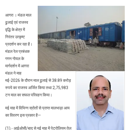
मई-2026
में
आगरा । मंडल माल
आगरा
ढुलाई एवं राजस्व
मंडल
वृद्धि के क्षेत्र में
ने
निरंतर उत्कृष्ट
माल
प्रदर्शन कर रहा है।
ढुलाई
से
मंडल रेल प्रबंधक
अर्जित
गगन गोयल के
किए
मार्गदर्शन में आगरा
38.89
मंडल ने माह
करोड़
मई-2026 के दौरान माल ढुलाई से 38.89 करोड़
रुपये,
रुपये का राजस्व अर्जित किया तथा 2,75,983
2.75
टन माल का सफल परिवहन किया।
लाख
टन
मई माह में विभिन्न स्रोतों से प्राप्त मालभाड़ा आय
से
का विवरण इस प्रकार है—
अधिक
माल
(1).- आईओसी/बाद से मई माह में पेट्रोलियम तेल