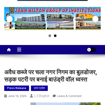
Taj City News
एक नई सोच…
अवैध कब्जे पर चला नगर निगम का बुलडोजर,
सड़क पटरी पर बनाई बाउंड्री वॉल ध्वस्त
Press Release
उत्तर प्रदेश
L.S Baghel
On
June 16, 2026
Leave A Comment
अवैध