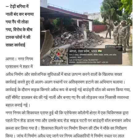
कब्जे
— टेढ़ी बगिया में
पर
नाली बंद कर बनाया
चला
गया रैंप भी तोडा
नगर
गया, विरोध के बीच
निगम
टास्क फोर्स ने की
का
बुलडोजर,
सख्त कार्रवाई
सड़क
आगरा। नगर निगम
पटरी
पर
प्रशासन ने शहर में
बनाई
अवैध निर्माण और सार्वजनिक सुविधाओं में बाधा उत्पन्न करने वालों के खिलाफ सख्त
बाउंड्री
कार्रवाई करते हुए दो अलग-अलग स्थानों पर अतिक्रमण हटाने का अभियान चलाया।
वॉल
कार्रवाई के दौरान सड़क किनारे अवैध रूप से बनाई गई बाउंड्री वॉल को ध्वस्त किया गया,
ध्वस्त
वहीं सीमेंट डालकर बंद की गई नाली और बनाए गए रैंप को तोड़कर जल निकासी व्यवस्था
बहाल कराई गई।
नगर निगम को शिकायत प्राप्त हुई थी कि प्रोफेसर कॉलोनी क्षेत्र में एक चिकित्सक द्वारा
पहले टिन शेड डाला गया और उसके बाद रोड साइड पटरी पर बाउंड्री वॉल बनाकर अवैध
कब्जा कर लिया गया है। शिकायत मिलने पर निर्माण विभाग की टीम ने मौके का निरीक्षण
किया। जांच में निर्माण अवैध पाए जाने पर निगम अधिकारियों ने निर्माण स्थल पर लाल