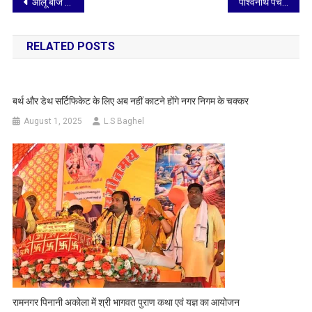
Post
आलू बीज प्रभारी से किसान का दो लाख वापस करायें
पार्श्वनाथ पंचवटी सत्संग भवन में गुरु अवतरण दिवस पर भावपूर्ण विशेष सत्संग सम्पन्न
navigation
RELATED POSTS
बर्थ और डेथ सर्टिफिकेट के लिए अब नहीं काटने होंगे नगर निगम के चक्कर
August 1, 2025
L.S Baghel
रामनगर पिनानी अकोला में श्री भागवत पुराण कथा एवं यज्ञ का आयोजन