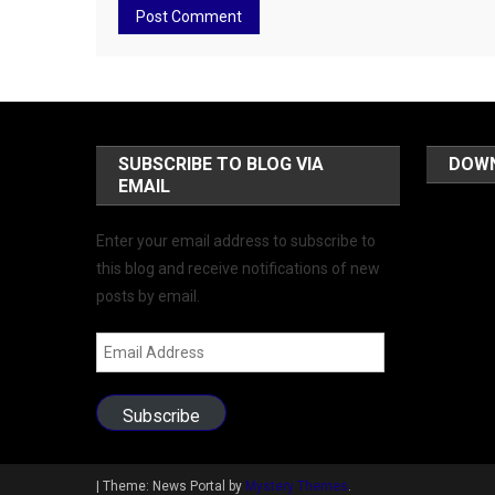
SUBSCRIBE TO BLOG VIA
DOW
EMAIL
Enter your email address to subscribe to
this blog and receive notifications of new
posts by email.
Email
Address
Subscribe
|
Theme: News Portal by
Mystery Themes
.