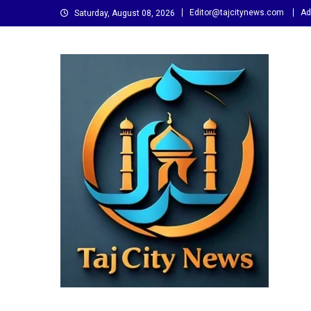
Skip
Editor@tajcitynews.com
Ad
Saturday, August 08, 2026
to
content
Taj City News
एक नई सोच…