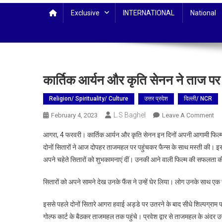
Exclusive
INTERNATIONAL
National
कार्तिक आर्यन और कृति सेनन ने ताज पर 
Religion/ Spirituality/ Culture
उत्तर प्रदेश
दिल्ली/ NCR
L.S Baghel
On
February 4, 2023
Leave A Comment
कार
आगरा, 4 फरवरी। कार्तिक आर्यन और कृति सेनन इन दिनों अपनी आगामी फिल्म ‘शहजाद
आर्
दोनों सितारों ने आज दोपहर ताजमहल पर पहुंचकर फैन्स के साथ मस्ती की। इस द
औ
अपने चहेते सितारों को शुभकामनाएं दीं। उनकी आने वाली फिल्म की सफलता 
कृत
से
सितारों को अपने सामने देख उनके फैंस ने उन्हें घेर लिया। लोग उनके साथ एक 
ने
ता
इससे पहले दोनों सितारे आगरा हवाई अड्डे पर उतरने के बाद सीधे शिल्पग्राम पह
पर
गोल्फ कार्ट के बैठकर ताजमहल तक पहुंचे। प्रवेश द्वार से ताजमहल के अंदर उन
फैं