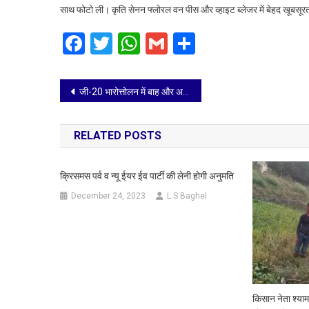
साथ फोटो ली। कृति सेनन फ्लोरल वन पीस और व्हाइट ब्लेजर में बेहद खूबस
के
सा
Facebook
Twitter
WhatsApp
Gmail
Share
की
मस्
Post
जी-20 भारोत्तोलन में बाह और अकोला के वेटिलफ्टरों का जलवा
navigation
RELATED POSTS
क्रिसमस पर्व व न्यू ईयर ईव पार्टी की लेनी होगी अनुमति
December 24, 2023
L.S Baghel
किसान नेता श्याम