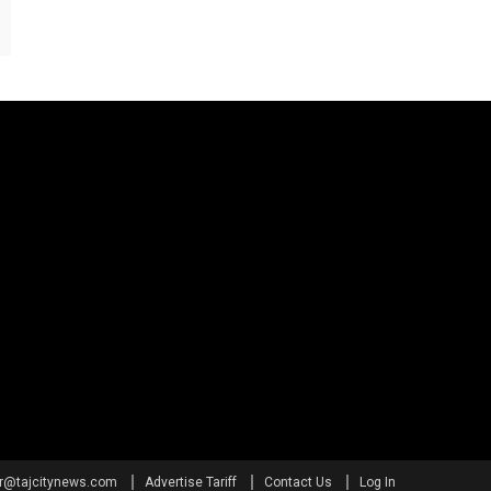
or@tajcitynews.com
Advertise Tariff
Contact Us
Log In