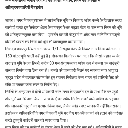
—– सार्वजनिक जमीन पर कब्जे की कोशिश नाकाम, निगम की कार्रवाई से
में
अतिक्रमणकारियों में हड़कंप
नगर
निगम
आगरा। नगर निगम प्रशासन ने सार्वजनिक भूमि पर किए गए अवैध कब्जे के खिलाफ सख्त
की
कार्रवाई करते हुए सिकंदरा क्षेत्र के बाबरपुर स्थित सद्भाव मंडप के पास नगर निगम की भूमि
80
को अतिक्रमणमुक्त करा दिया। प्रवर्तन दल की मौजूदगी में अवैध रूप से निर्मित बाउंड्री
गज
भूमि
वॉल को ध्वस्त कर निगम की भूमि को कब्जामुक्त कराया गया।
पर
सिकंदरा बाबरपुर स्थित गाटा संख्या 1/1 में सद्भाव मंडप के निकट नगर निगम की लगभग
अवैध
150 मीटर भूमि खाली पड़ी हुई है। शिकायत मिलने पर पता चला कि किसी अज्ञात व्यक्ति
कब्जा
द्वारा इस भूमि के एक हिस्से, करीब 80 गज क्षेत्रफल पर अवैध रूप से कब्जा कर बाउंड्री
ध्वस्त,
वॉल का निर्माण करा लिया गया है। मामले की जानकारी मिलने पर सहायक नगर आयुक्त
बाउंड्री
श्रद्धा पांडेय ने तत्काल संज्ञान लेते हुए राजस्व निरीक्षक वैभव यादव एवं शालिनी सिंह को
वॉल
मौके पर जाकर जांच करने के निर्देश दिए।
गिराई
निर्देशों के अनुपालन में दोनों अधिकारी नगर निगम के प्रवर्तन दल के साथ मौके पर पहुंचे
और भूमि का निरीक्षण किया। जांच के दौरान अवैध निर्माण कराने वाले व्यक्ति की पहचान
और जानकारी जुटाने का प्रयास किया गया, लेकिन कोई स्पष्ट जानकारी नहीं मिल सकी।
इसके बाद अधिकारियों ने नगर निगम की भूमि पर किए गए अवैध कब्जे को हटाने की कार्रवाई
करते हुए पूरी बाउंड्री वॉल को ध्वस्त करा दिया।
नगर निगम की इस कार्रवाई के दौरान क्षेत्र में लोगों की भीड़ जुट गई। अधिकारियों ने स्पष्ट