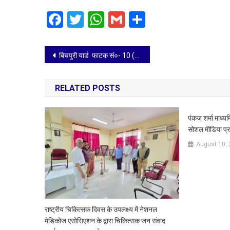
जून
Facebook
Twitter
WhatsApp
Gmail
Share
को
Post
बिचपुरी यार्ड फाटक सं०- 10 (किमी 10/6-7) पर अनुरक्षण का कार्य दिनांक 03.06.2026 से 05.06.2026 तक
navigation
RELATED POSTS
पंकज शर्मा माध्य
सोशल मीडिया प्र
August 10,
राष्ट्रीय चिकित्सक दिवस के उपलक्ष्य में नेशनल
मेडिकोज एसोसिएशन के द्वारा चिकित्सक जन संवाद