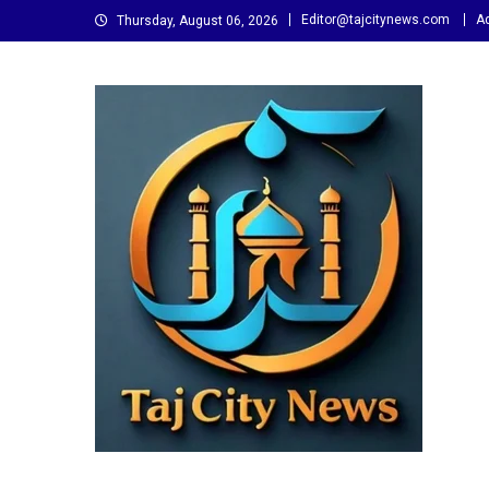
Skip
Editor@tajcitynews.com
Ad
Thursday, August 06, 2026
to
content
Taj City News
एक नई सोच…