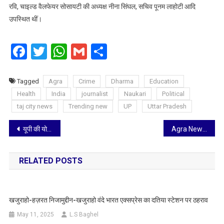
रवि, चाइल्ड वैलफेयर सोसायटी की अध्यक्ष नीना सिंघल, सचिव पूनम लाहोटी आदि
उपस्थित थीं।
Facebook
Twitter
WhatsApp
Gmail
Share
Tagged
Agra
Crime
Dharma
Education
Health
India
journalist
Naukari
Political
taj city news
Trending new
UP
Uttar Pradesh
Post
यूपी की योगी सरकार ने प्रशांत कुमार को किया नया कार्यवाहक DGP नियुक्त, विजय कुमार हुए सेवानिवृत्त
Agra News: आगरा पुलिस ने गुम हुए 121 मोबाइलों को खोज निकाला, फोन पाकर खिल उठे चेहरे
navigation
RELATED POSTS
खजुराहो-हज़रत निजामुद्दीन-खजुराहो वंदे भारत एक्सप्रेस का दतिया स्टेशन पर ठहराव
May 11, 2025
L.S Baghel