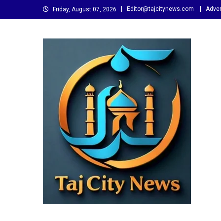
Skip
Editor@tajcitynews.com
Adver
Friday, August 07, 2026
to
content
Taj City News
एक नई सोच…