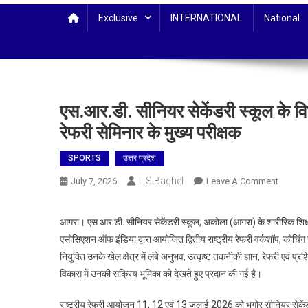
Exclusive
INTERNATIONAL
National
एस.आर.डी. सीनियर सेकेंडरी स्कूल के विभ
रेफरी सेमिनार के मुख्य परीक्षक
SPORTS
उत्तर प्रदेश
L.S Baghel
On
July 7, 2026
Leave A Comment
एस.आर.ड
सीनियर
आगरा। एस.आर.डी. सीनियर सेकेंडरी स्कूल, अकोला (आगरा) के शारीरिक शिक्ष
सेकेंडरी
एसोसिएशन ऑफ इंडिया द्वारा आयोजित द्वितीय राष्ट्रीय रेफरी वर्कशॉप, कोचिंग 
स्कूल
नियुक्ति उनके खेल क्षेत्र में लंबे अनुभव, उत्कृष्ट तकनीकी ज्ञान, रेफरी एवं 
के
विकास में उनकी सक्रिय भूमिका को देखते हुए प्रदान की गई है।
विभागाध्यक
चौधरी
राष्ट्रीय रेफरी आयोजन 11, 12 एवं 13 जुलाई 2026 को भूगोर सीनियर सेकेंड
एम.डी.