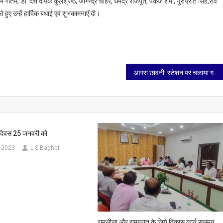
तम, डॉ. देश दीपक कुलश्रेष्ठ, जोगेन्द्र चाहर, धर्मेंद्र राजपूत, पंकज शर्मा, गुरुप्रीत सिंह,रवि
े हुए उन्हें हार्दिक बधाई एवं शुभकामनाएँ दी।
आगरा छावनी स्टेशन पर चलाया गया किलाबंदी टिकट जांच अभियान 3.57 लाख जुर्माना वसूला
ा दिवस 25 जनवरी को
 2023
L.S Baghel
रामलीला और रामबरात के लिये विकास कार्य ससमय