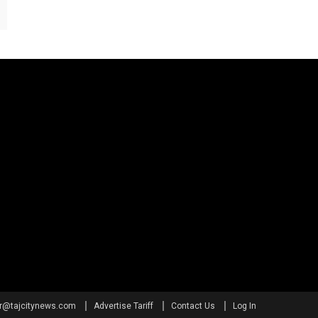
or@tajcitynews.com
Advertise Tariff
Contact Us
Log In