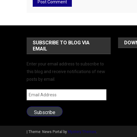
SUBSCRIBE TO BLOG VIA
DOW
EMAIL
Enter your email address to subscribe to
this blog and receive notifications of new
posts by email.
Email
Address
Subscribe
|
Theme: News Portal by
Mystery Themes
.