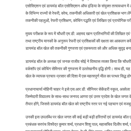
एसोसिएशन एवं डायमंड बॉल एसोसिएशन ऑफ इंडिया के संयुक्त तत्वावधान में आ
अहमद
के विभिन्न राज्यों से रेफरी, कोच, तकनीकी अधिकारी एवं खेल प्रशिक्षक भाग ल
खान
बने
तकनीकी पहलुओं, रेफरी प्रशिक्षण, कोचिंग पद्धति एवं लिखित एवं प्रायोगिक 
राष्ट्रीय
रेफरी
मुख्य परीक्षक के रूप में चौधरी एम.डी. अहमद खान प्रतिभागियों की लिखित एवं 
सेमिनार
तथा राष्ट्रीय मानकों के अनुरूप रेफरी एवं प्रशिक्षकों की दक्षता का आकलन करें
के
डायमंड बॉल खेल की तकनीकी गुणवत्ता एवं एकरूपता को और अधिक सुदृढ़ बन
मुख्य
परीक्षक
डायमंड बॉल के अध्यक्ष एवं जनक राजीव सोई ने विश्वास व्यक्त किया कि चौधरी
वर्कशॉप एवं कोचिंग सेमिनार की गुणवत्ता में उल्लेखनीय वृद्धि होगी। साथ ही
खेल के व्यापक प्रचार-प्रसार की दिशा में एक महत्वपूर्ण मील का पत्थर सिद्ध ह
प्रधानाचार्या मोहिनी चाहर ने इसे एस.आर.डी. सीनियर सेकेंडरी स्कूल, अकोल
जिम्मेदारी विद्यालय के साथ-साथ जनपद आगरा एवं उत्तर प्रदेश के खेल जगत के 
तैयार होंगे, जिससे डायमंड बॉल खेल को राष्ट्रीय स्तर पर नई पहचान एवं मजबूत
उनकी इस उपलब्धि पर खेल जगत की कई बड़ी बड़ी हस्तियों एवं डायमंड बॉल एस
प्रबंधक सरपंच विश्वेंद्र कुमार शर्मा, प्रधान शिशु पाल, महासचिव दिलीप शर्