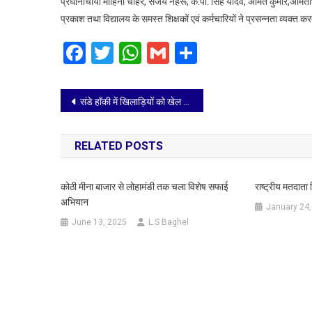
प्रधानाचार्या मोहिनी चाहर, संजय नेहरू, के.पी. सिंह यादव, अमित कुमार,अमिताभ गौ
प्रकाश तथा विद्यालय के समस्त शिक्षकों एवं कर्मचारियों ने प्रसन्नता व्यक्त करत
Facebook
Twitter
WhatsApp
Gmail
Share
Post
संडे हॉकी में खिलाड़ियों को खेल चोटों से बचाव एवं फिजियोथैरेपी की दी गई महत्वपूर्ण जानकारी
navigation
RELATED POSTS
कोठी मीना बाजार से लोहामंडी तक चला विशेष सफाई
राष्ट्रीय मतदात
अभियान
January 24,
June 13, 2025
L.S Baghel