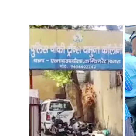
आगरा
का
चर्चित
जुआ
प्रकरण
बीमार
दरोगा
का
बयान-
“चौकी
प्रभारी
के
सामने
मेरी
नहीं
चलती”