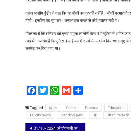
दरोगा आशीष पुंडीर ने कहा कि वह चौकी का प्रभारी नहीं है। चौकी प्रभारी
होती। इसलिए वह चुप रहा। उसका इस मामले से कोई मतलब नहीं है।
गौरतलब है कि शनिवार को ट्रांस यमुना कालोनी फेस-1 में पुलिस ने अमित जाट 
आई थी। आरोप हैं कि पुलिस ने उन्हें बाद में रुपये लेकर छोड़ दिया था। जुए क
सस्पेंड कर दिया गया था।
Facebook
Twitter
WhatsApp
Gmail
Share
Tagged
Agra
Crime
Dharma
Education
taj city news
Trending new
UP
Uttar Pradesh
Post
31/10/2024 को दीपावली का त्योहार होने से सरदार बल्लभ भाई पटेल जी का जन्म दिवस राष्ट्रीय एकता दिवस के रूप में 31/10/2024 के स्थान पर अब दिनांक 29/10/2024 को मनाया जाएगा