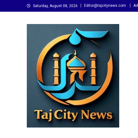
Skip
Editor@tajcitynews.com
Ad
Saturday, August 08, 2026
to
content
Taj City News
एक नई सोच…