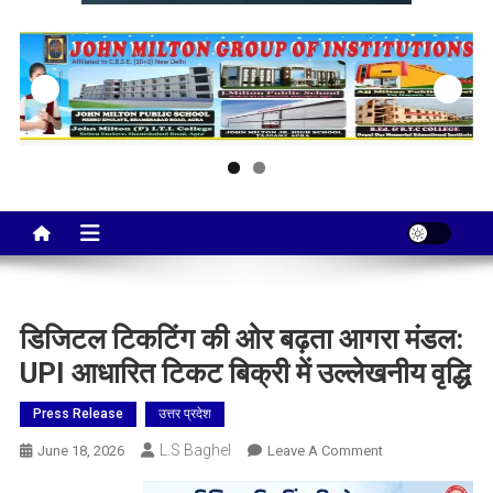
Taj City News
एक नई सोच…
डिजिटल टिकटिंग की ओर बढ़ता आगरा मंडल:
UPI आधारित टिकट बिक्री में उल्लेखनीय वृद्धि
Press Release
उत्तर प्रदेश
L.S Baghel
On
June 18, 2026
Leave A Comment
डिजिटल