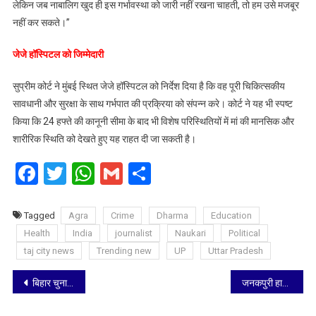
लेकिन जब नाबालिग खुद ही इस गर्भावस्था को जारी नहीं रखना चाहती, तो हम उसे मजबूर
नहीं कर सकते।”
​जेजे हॉस्पिटल को जिम्मेदारी
सुप्रीम कोर्ट ने मुंबई स्थित जेजे हॉस्पिटल को निर्देश दिया है कि वह पूरी चिकित्सकीय
सावधानी और सुरक्षा के साथ गर्भपात की प्रक्रिया को संपन्न करे। कोर्ट ने यह भी स्पष्ट
किया कि 24 हफ्ते की कानूनी सीमा के बाद भी विशेष परिस्थितियों में मां की मानसिक और
शारीरिक स्थिति को देखते हुए यह राहत दी जा सकती है।
Facebook
Twitter
WhatsApp
Gmail
Share
Tagged
Agra
Crime
Dharma
Education
Health
India
journalist
Naukari
Political
taj city news
Trending new
UP
Uttar Pradesh
Post
बिहार चुनाव को चुनौती देने वाली जन सुराज की याचिका खारिज, सुप्रीम कोर्ट ने कहा- चुनाव हारे तो लोकप्रियता के लिए कोर्ट आ गए…
जनकपुरी हादसे पर राहुल गांधी का बड़ा बयान— यह दुर्घटना नहीं हत्या है, जवाबदेही से भाग रही सत्ता
navigation