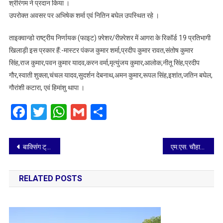
श्रीरंगम ने प्रदान किया ।
उपरोक्त अवसर पर अभिषेक शर्मा एवं नितिन बघेल उपस्थित रहे ।
ताइक्वान्डो राष्ट्रीय निर्णायक (फाइट) फ़्रेशर/रीफ़्रेशर में आगरा के रिकॉर्ड 19 प्रतिभागी
खिलाड़ी इस प्रकार हैं:-मास्टर पंकज कुमार शर्मा,प्रदीप कुमार रावत,संतोष कुमार
सिंह,राज कुमार,पवन कुमार यादव,करन वर्मा,मृत्युंजय कुमार,आलोक,नीतू सिंह,प्रदीप
गौर,स्वाती शुक्ला,चंचल यादव,सुदर्शन देबनाथ,अमन कुमार,रूपल सिंह,इशांत,जतिन बघेल,
गौरांशी कटारा, एवं हिमांशु थापा ।
Facebook
Twitter
WhatsApp
Gmail
Share
Post
बाक्सिंग ट्रायल 3- 4 जुलाई को
एम.एस. चौहान मेमोरियल फुटबॉल लीग के दूसरे दिन रोमांचक मुकाबले, खिलाड़ियों ने दिखाया शानदार खेल
navigation
RELATED POSTS