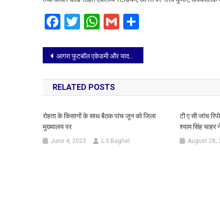
Facebook
Twitter
WhatsApp
Gmail
Share
Post
आगरा फुटबॉल एकेडमी और यादव एफसी ने दर्ज की शानदार जीत
navigation
RELATED POSTS
रोहता के किसानों के साथ बैठक पांच जून को जिला
टी ए सी जांच रिप
मुख्यालय पर
श्याम सिंह चाहर
June 4, 2023
L.S Baghel
August 28,