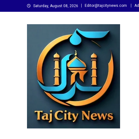
Skip
Editor@tajcitynews.com
Ad
Saturday, August 08, 2026
to
content
Taj City News
एक नई सोच…