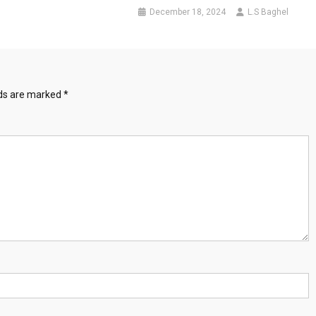
December 18, 2024
L.S Baghel
lds are marked
*