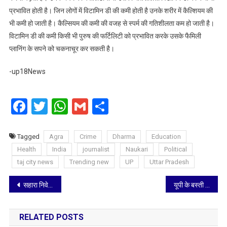
प्रभावित होती है। जिन लोगों में विटामिन डी की कमी होती है उनके शरीर में कैल्शियम की
भी कमी हो जाती है। कैल्सियम की कमी की वजह से स्पर्म की गतिशीलता कम हो जाती है।
विटामिन डी की कमी किसी भी पुरुष की फर्टिलिटी को प्रभावित करके उसके फैमिली
प्लानिंग के सपने को चकनाचूर कर सकती है।
-up18News
Facebook
Twitter
WhatsApp
Gmail
Share
Tagged
Agra
Crime
Dharma
Education
Health
India
journalist
Naukari
Political
taj city news
Trending new
UP
Uttar Pradesh
Post
सहारा निवेशकों के लिए बड़ी खुस खबरी, पांच लाख रुपये तक का करें क्लेम
यूपी के बस्ती में बंद पड़े पुराने मकान में अजगर के 26 बच्चों के मिलने से मचा हड़कंप
navigation
RELATED POSTS