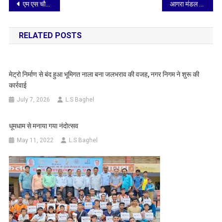
Post
एम एस चौहान मेमोरियल आगरा रीजन सीनियर मेंस फुटबॉल लीग 2026-27 आगामी 28 जून से 5 जुलाई तक एकलव्य स्पोर्ट्स स्टेडियम में
आगरा मंडल में कर्मचारी द्वारा किया गया उत्कृष्ट कार्य
navigation
RELATED POSTS
मेट्रो निर्माण से बंद हुआ भूमिगत नाला बना जलभराव की वजह, नगर निगम ने शुरू की
कार्रवाई
July 7, 2026
L.S Baghel
धूमधाम से मनाया गया नंदोत्सव
May 11, 2022
L.S Baghel