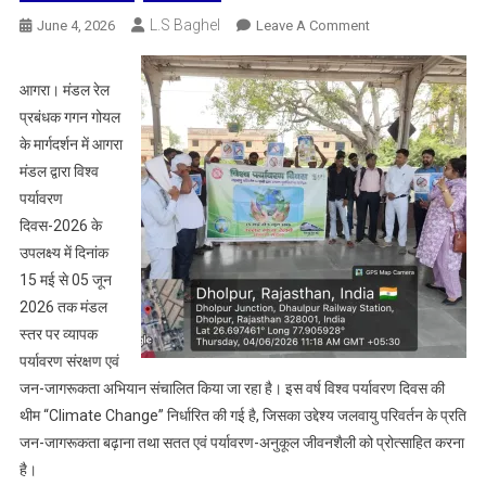
L.S Baghel
On
June 4, 2026
Leave A Comment
विश्व
पर्यावरण
आगरा। मंडल रेल
दिवस-2026
प्रबंधक गगन गोयल
के
के मार्गदर्शन में आगरा
अंतर्गत
मंडल द्वारा विश्व
आगरा
पर्यावरण
मंडल
में
दिवस-2026 के
ई-
उपलक्ष्य में दिनांक
वेस्ट
15 मई से 05 जून
जागरूकता
2026 तक मंडल
एवं
स्तर पर व्यापक
सतत
पर्यावरण संरक्षण एवं
जीवनशैली
जन-जागरूकता अभियान संचालित किया जा रहा है। इस वर्ष विश्व पर्यावरण दिवस की
को
थीम “Climate Change” निर्धारित की गई है, जिसका उद्देश्य जलवायु परिवर्तन के प्रति
बढ़ावा
जन-जागरूकता बढ़ाना तथा सतत एवं पर्यावरण-अनुकूल जीवनशैली को प्रोत्साहित करना
देने
है।
हेतु