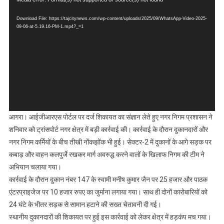
Video
नगर
Player
में
Download File: https://tajcitynews.com/wp-content/uploads/2025/09/WhatsApp-Video-2025-
सड़क
09-06-at-5.19.16-PM-1.mp4?_=1
पर
कबाड़
रखने
पर
दो
दुकानदारों
पर
आगरा। आईजीआरएस पोर्टल पर दर्ज शिकायत का संज्ञान लेते हुए नगर निगम प्रशासन ने
35
शनिवार को ट्रांसपोर्ट नगर क्षेत्र में बड़ी कार्रवाई की। कार्रवाई के दौरान दुकानदारों और
हजार
जुर्माना
नगर निगम कर्मियों के बीच तीखी नोंकझोंक भी हुई। सेक्टर-2 में दुकानों के आगे सड़क पर
कबाड़ और वाहन कलपुर्जे रखकर मार्ग अवरुद्ध करने वालों के खिलाफ निगम की टीम ने
अभियान चलाया गया।
कार्रवाई के दौरान दुकान नंबर 147 के स्वामी मनीष कुमार जैन पर 25 हजार और पाठक
एंटरप्राइजेज पर 10 हजार रुपए का जुर्माना लगाया गया। साथ ही दोनों कारोबारियों को
24 घंटे के भीतर सड़क से सामान हटाने की सख्त चेतावनी दी गई।
स्थानीय दुकानदारों की शिकायत पर हुई इस कार्रवाई को लेकर क्षेत्र में हड़कंप मच गया।