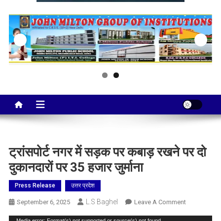
Taj City News
एक नई सोच…
ट्रांसपोर्ट नगर में सड़क पर कबाड़ रखने पर दो
दुकानदारों पर 35 हजार जुर्माना
Press Release
उत्तर प्रदेश
L.S Baghel
On
September 6, 2025
Leave A Comment
ट्रांसपोर्ट
Media error: Format(s) not supported or source(s) not found