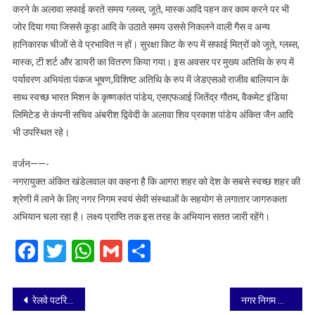
करने के अलावा सफाई करते समय ग्लब्स, जूते, मास्क आदि पहन कर काम करने पर भी
जोर दिया गया जिससे कूड़ा आदि के उठाते समय उससे निकलने वाली गैस व अन्य
हानिकारक चीजों से वे प्रभावित न हों। सुरक्षा किट के रुप में सफाई मित्रों को जूते, ग्लब्स,
मास्क, टी शर्ट और डायरी का वितरण किया गया। इस अवसर पर मुख्य अतिथि के रुप में
पर्यावरण अभियंता पंकज भूषण,विशिष्ट अतिथि के रुप में जेडएसओ राजीव बालियान के
साथ स्वच्छ भारत मिशन के कृष्णकांत पांडेय, एसएफआई जितेंद्र गौतम, वैकमेट इंडिया
लिमिटेड से कंपनी सचिव अंबरीश द्विवेदी के अलावा शिव प्रकाश पांडेय अंकित जैन आदि
भी उपस्थित रहे।
वर्जन——-
नगरायुक्त अंकित खंडेलवाल का कहना है कि आगरा शहर को देश के सबसे स्वच्छ शहर की
श्रेणी में लाने के लिए नगर निगम स्वयं सेवी संस्थाओं के सहयोग से लगातार जागरुकता
अभियान चला रहा है। लक्ष्य प्राप्ति तक इस तरह के अभियान सतत जारी रहेंगे।
Facebook
Twitter
WhatsApp
Gmail
Share
Post
रेलवे पटरियों के किनारे कूड़ा फैंकने वालों की अब खैर नहीं
नगर निगम टीम ने पकड़ी पचास कुंतल प्रतिबंधित पॉलीथिन, लाखों का जुर्माना