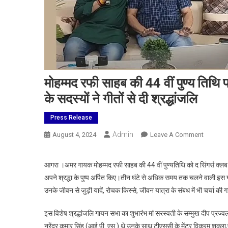
मोहम्मद रफी साहब की 44 वीं पुण्य तिथि 
के सदस्यों ने गीतों से दी श्रद्धांजलि
Press Release
Admin
On
August 4, 2024
Leave A Comment
मोहम्मद
रफी
आगरा ।अमर गायक मोहम्मद रफी साहब की 44 वीं पुण्यतिथि को द सिंगर्स क्लब बा
साहब
अपने श्रद्धा के पुष्प अर्पित किए।तीन घंटे से अधिक समय तक चलने वाली इस गा
की
उनके जीवन से जुड़ी यादें, रोचक किस्से, जीवन यात्रा के संबध में भी चर्चा की 
44
वीं
इस विशेष श्रद्धांजलि गायन सभा का शुभारंभ मां सरस्वती के सम्मुख दीप प्रज्व
पुण्य
नरेंद्र कुमार सिंह (आई.पी. एस.) थे उनके साथ टीएससी के मेंटर विक्रम शुक्ला
तिथि