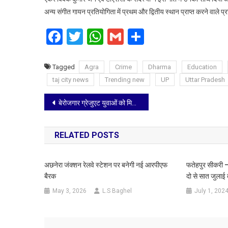
अन्य संगीत गायन प्रतियोगिता में प्रथम और द्वितीय स्थान प्राप्त करने वाले
Facebook
Twitter
WhatsApp
Gmail
Share
Tagged
Agra
Crime
Dharma
Education
taj city news
Trending new
UP
Uttar Pradesh
Post
बेरोजगार ग्रेजुएट युवाओं को मिले रोजगार की गारंटी: योगेश त्यागी
navigation
RELATED POSTS
अछनेरा जंक्शन रेलवे स्टेशन पर बनेगी नई आरपीएफ
फतेहपुर सीकरी –
बैरक
दो से सात जुलाई
May 3, 2026
L.S Baghel
July 1, 202