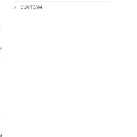
OUR TEAM
े
ी
ा
वं