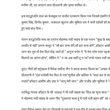
मनीषा जी, उप कप्तान लता दौलतानी और छाया शामिल थे।
पर
रोया
इस श्रद्धांजलि सभा का फेसबुक पर सजीव प्रसारण किया गया जिसमें एंकरिंग विव
आसमान,
कुमार सिंह, विनोद कुमार , जसपाल खुराना और सुमिता राय ने सभी दर्शकों को बत
द
सिंगर्स
हुए समां बांध दिया।
क्लब
गायन श्रद्धांजलि सभा का प्रारंभ मोहम्मद रफी साहब के एक भजन “सुख के सब स
बाय
विक्रम
तस्वीर में नहीं”अरुण माथुर ने “सौ बार जन्म लेंगे,सौ बार फना होगे”,डॉक्टर आश
शुक्ला
जान कर तुम तो मेरा दिल तोड़ जाते हो ” अनुज भगोर ने “ये मेरा प्रेम पत्र पढ
के
सितारों का आंगन होगा”, सौमिन ने ” न जा अब कहीं तू न जा”नगमे गाकर रफी स
सदस्यों
ने
डुएट गीतों की श्रृंखला में विवेक लवीना जैन ने काला बाजार फिल्म का “अच्छ
गीतों
दौलतानी ने “एक परदेशी मेरा दिल ले गया”सुनील और कविशा ने “वादा कर ले साज
से
नज़ारे”डॉक्टर आशीष और उषा ने “जानू मेरी जान ” और राजीव और सुमिता ने “गुन
दी
श्रद्धांजलि
प्रसिद्ध गायक डॉक्टर के.सी. धाकड़ ने भी रफी साहब का “दिल का सूना साज ” गी
ने मोहम्मद रफी साहब के अमर गीत “पुकारता चला हूं में गली गली बहार की” को अ
एंकर विवेक कुमार जैन एवं टीएससी के सदस्यों ने इस गीत में उनका साथ दिय