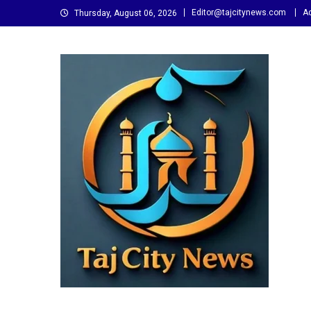
Skip
Editor@tajcitynews.com
Ad
Thursday, August 06, 2026
to
content
Taj City News
एक नई सोच…