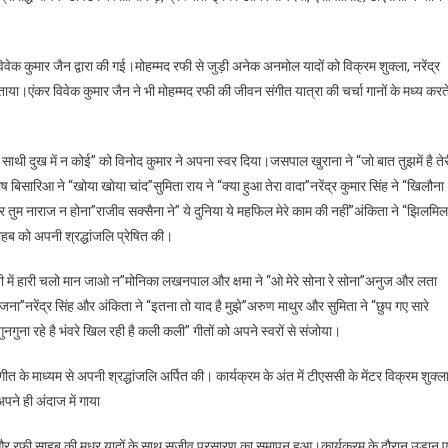
ेक कुमार जैन द्वारा की गई।मोहम्मद रफी से जुड़ी अनेक अनमोल यादों को विक्रम शुक्ला, नरेंद्र
ाया।एंकर विवेक कुमार जैन ने भी मोहम्मद रफी की जीवन संगीत यात्रा की चर्चा गानों के मध्य करत
ाथी दुख में न कोई” को विनोद कुमार ने अपना स्वर दिया।जसपाल खुराना ने “जो बात तुझमें है तेर
ीष बिसारिआ ने “खोया खोया चांद”सुमिता राय ने “क्या हुआ तेरा वादा”नरेंद्र कुमार सिंह ने “खिलौना
़कर तुम नाराज न होना”राजीव सक्सैना ने” ये दुनिया ये महफिल मेरे काम की नहीं”अंकिता ने “झिलमिल
ाहब को अपनी श्रद्धांजलि प्रेषित की।
ा जी में हारी चलो मान जाओ न”मोनिका लखनपाल और क्षमा ने “ओ मेरे सोना रे सोना”अनुज और लता
ना”नरेंद्र सिंह और अंकिता ने “इतना तो याद है मुझे”अरुण माथुर और सुमिता ने “छुप गए सारे
गुना रहे है भंवरे खिल रही है कली कली” गीतों को अपने स्वरों से संजोया।
त के माध्यम से अपनी श्रद्धांजलि अर्पित की। कार्यक्रम के अंत में टीएससी के मेंटर विक्रम शुक्ल
पने ही अंदाज में गाया
ा और रफी साहब की मधुर यादों के साथ सजीव प्रसारण का समापन हुआ।कार्यक्रम के दौरान उड़ान ए