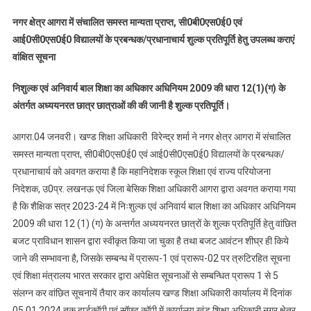
आर0टी0ई0
नगर क्षेत्र आगरा में संचालित समस्त मान्यता प्राप्त, सी0बी0एस0ई0 एवं
की
आई0सी0एस0ई0 विद्यालयों के प्रबन्धक/प्रधानाचार्य शुल्क प्रतिपूर्ति हेतु उपलब्ध कराएं
बेबसाईट
वांक्षित सूचना
पर
विद्यालय,
निशुल्क एवं अनिवार्य बाल शिक्षा का अधिकार अधिनियम 2009 की धारा 12(1)(ग) के
छात्र/
अंतर्गत अध्ययनरत छात्र छात्राओं की की जानी है शुल्क प्रतिपूर्ति।
छात्रा
एवं
आगरा.04 जनवरी। खण्ड शिक्षा अधिकारी विरेन्द्र शर्मा ने नगर क्षेत्र आगरा में संचालित
विद्यालय
समस्त मान्यता प्राप्त, सी0बी0एस0ई0 एवं आई0सी0एस0ई0 विद्यालयों के प्रबन्धक/
की
फीस
प्रधानाचार्य को अवगत कराया है कि महानिदेशक स्कूल शिक्षा एवं राज्य परियोजना
का
निदेशक, उ0प्र. लखनऊ एवं जिला बेसिक शिक्षा अधिकारी आगरा द्वारा अवगत कराया गया
पंजीकरण
है कि शैक्षिक सत्र 2023-24 में निःशुल्क एवं अनिवार्य बाल शिक्षा का अधिकार अधिनियम
करने
2009 की धारा 12 (1) (ग) के अन्तर्गत अध्ययनरत छात्रों के शुल्क प्रतिपूर्ति हेतु वांछित
की
बजट प्राविधान शासन द्वारा स्वीकृत किया जा चुका है तथा बजट आवंटन शीघ्र ही किये
निर्धारित
जाने की सम्भावना है, जिसके सम्बन्ध में प्रारूप-1 एवं प्रारूप-02 पर त्रुटिरहित सूचना
तिथि
एवं शिक्षा मंत्रालय भारत सरकार द्वारा अपेक्षित सूचनाओं से सम्बन्धित प्रारूप 1 से 5
05.01.2024
संलग्न कर वांछित सूचनायें तैयार कर कार्यालय खण्ड शिक्षा अधिकारी कार्यालय में दिनांक
तक
05.01.2024 तक हार्डकॉपी एवं सॉफ्ट कॉपी में कार्यालय खंड शिक्षा अधिकारी नगर क्षेत्र