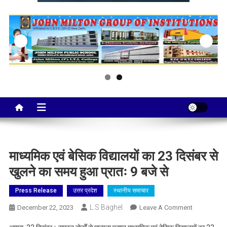
Taj City News
एक नई सोच…
माध्यमिक एवं बेसिक विद्यालयों का 23 दिसंबर से
खुलने का समय हुआ प्रातः 9 बजे से
Press Release
उत्तर प्रदेश
स्थानीय समाचार
L.S Baghel
On
December 22, 2023
Leave A Comment
माध्यमिक