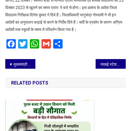
आगरा, 22 दिसंबर। समस्त बोर्डों से मान्यता प्राप्त माध्यमिक एवं बेसिक विद्यालयों का 23
एवं
दिसंबर 2023 से खुलने का समय प्रातः 9 बजे से होगा। इस आशय के आदेश जिला
बेसिक
विद्यालय निरीक्षक दिनेश कुमार ने दिये हैं। जिलाधिकारी भानुचंद्र गोस्वामी ने भी इन
विद्यालयों
आदेशों का अनुपालन कड़ाई से करने के निर्देश दिये हैं। सर्दी के प्रकोप के कारण अग्रिम
का
23
आदेशों तक स्कूलों के समय में परिवर्तन किया गया है।
दिसंबर
Facebook
Twitter
WhatsApp
Gmail
Share
से
खुलने
का
Post
समय
मुख्यमंत्री के बटेश्वर आगमन के लिये डी एम ने अधिकारियों को दायित्व सौंपे
नदबई स्टेशन पर किलाबंदी जाँच एवं आगरा-बयाना खण्ड में बिना टिकट/अनाधिकृत यात्रा तथा स्टेशन परिसर में गंदगी फैलाने/धूम्रपान करने वालों के विरुद्ध चलाया विशेष चेकिंग अभियान
हुआ
navigation
प्रातः
RELATED POSTS
9
बजे
से