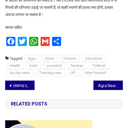
के आदेशों की अवमानना का मसला है। जब टीटीजेड जैसे अति-संवेदनशील क्षेत्र में भी
नियमों की धज्जियां उड़ाई जा सकती हैं, तो बाकी स्थानों की हालत क्या होगी, इसका
अंदाजा लगाया जा सकता है।
साभार सहित
Facebook
Twitter
WhatsApp
Gmail
Share
Tagged
Agra
Crime
Dharma
Education
Health
India
journalist
Naukari
Political
taj city news
Trending new
UP
Uttar Pradesh
Post
लखनऊ एक्सप्रेस-वे पर कार का टायर फटा, छह लोग घायल
Agra News: अटलपुरम में बनेगा तीन मंजिला कन्वेंशन सेंटर और फाइव स्टार होटल, एडीए बोर्ड बैठक में स्वीकृति
navigation
RELATED POSTS