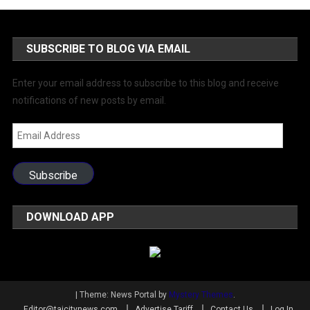
SUBSCRIBE TO BLOG VIA EMAIL
Enter your email address to subscribe to this blog and receive
notifications of new posts by email.
Email
Address
Subscribe
DOWNLOAD APP
|
Theme: News Portal by
Mystery Themes
.
Editor@tajcitynews.com
Advertise Tariff
Contact Us
Log In