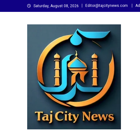
Skip
Editor@tajcitynews.com
Ad
Saturday, August 08, 2026
to
content
Taj City News
एक नई सोच…