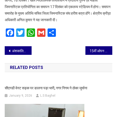
आगरा, 16 दिसंबर। खेल निदेशालयके तत्वावधान में प्रदेशीय पुरुष एवं महिला
पुरुष
जिमनास्टिक प्रतियोगिता का समापन 17 दिसंबर को एकलव्य स्टेडियम में होगा। समापन
एवं
समारोह के मुख्य अतिथि सचिव जिला जिमनास्टिक संघ हरीश बत्रा होंगे। क्षेत्रीय क्रीड़ा
महिला
अधिकारी अनिल कुमार ने यह जानकारी दी।
जिमनास्टिक
प्रतियोगिता
Facebook
Twitter
WhatsApp
Gmail
Share
का
समापन
17
Post
दिसंबर
अंशकालिक मानदेय प्रशिक्षक जेम पोर्टल पर आवेदन करें
15वीं ओपन उत्तर प्रदेश विण्टर कप ताइक्वान्डो प्रतियोगिता का आगरा ओवरआल विजेता
को
navigation
RELATED POSTS
सीएनडी वेस्ट सड़क पर डालना पड़ा भारी, नगर निगम ने ठोका जुर्माना
January 9, 2026
L.S Baghel