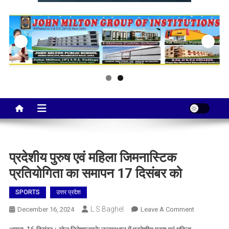
Taj City News
एक नई सोच…
प्रदेशीय पुरुष एवं महिला जिमनास्टिक
प्रतियोगिता का समापन 17 दिसंबर को
SPORTS
उत्तर प्रदेश
L.S Baghel
On
December 16, 2024
Leave A Comment
प्रदेशीय