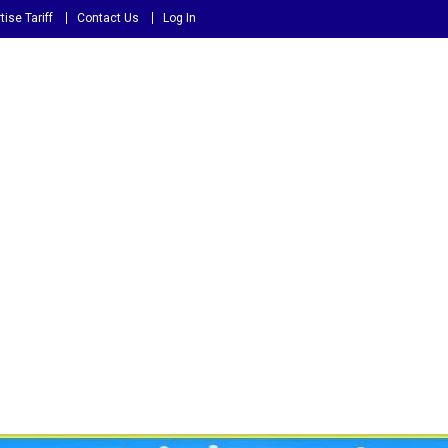
tise Tariff
Contact Us
Log In