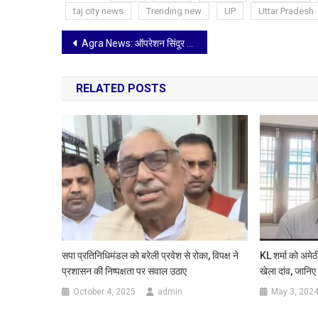
taj city news
Trending new
UP
Uttar Pradesh
Post
Agra News: ऑपरेशन सिंदूर की सफलता पर भाजपा की अगुवाई में वीर सैनिकों को किया नमन, हर हाथ में लहराया तिरंगा
navigation
RELATED POSTS
सपा प्रतिनिधिमंडल को बरेली प्रवेश से रोका, विपक्ष ने
KL शर्मा को अमेठी
प्रशासन की निष्पक्षता पर सवाल उठाए
खेला दांव, जानिए
October 4, 2025
admin
May 3, 202