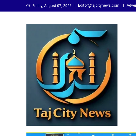
Skip
Editor@tajcitynews.com
Adver
Friday, August 07, 2026
to
content
Taj City News
एक नई सोच…