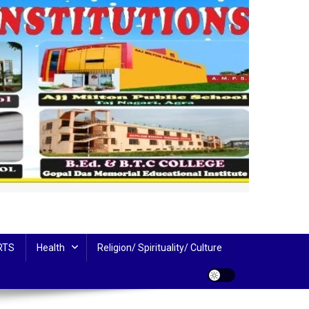
RTS
Health
Religion/ Spirituality/ Culture