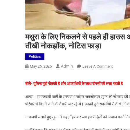
मथुरा के लिए निकलने से पहले ही हाउस अर
तीखी नोकझोंक, नोटिस फाड़ा
Politics
Admin
On
May 26, 2025
Leave A Comment
मथुरा
के
बोले- पुलिस मुझे रोकती है और अपराधियों के साथ दोस्तों की तरह रहती है
लिए
निकलने
आगरा। समाजवादी पार्टी के राज्यसभा सांसद रामजीलाल सुमन को सोमवार की सु
से
परिवार से मिलने जाने की तैयारी कर रहे थे। उनकी पुलिसकर्मियों से तीखी नोक
पहले
ही
नाराजगी जताते हुए सुमन ने कहा, “हर बार जब हम पीड़ितों की आवाज बनने निकलत
हाउस
अरेस्ट
उन्होंने बताया कि भूरेका गांव में एक दलित परिवार की शादी में कुछ दबंगों न