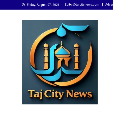
Skip
Editor@tajcitynews.com
Adver
Friday, August 07, 2026
to
content
Taj City News
एक नई सोच…