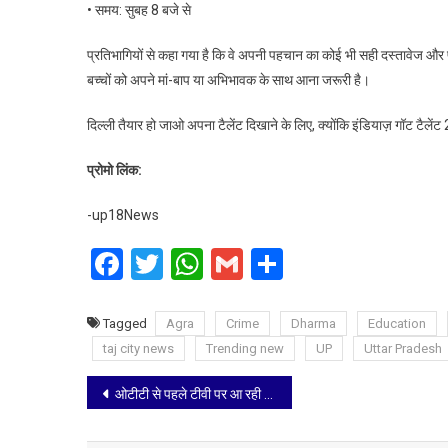
• समय: सुबह 8 बजे से
टीवी
ने
प्रतिभागियों से कहा गया है कि वे अपनी पहचान का कोई भी सही दस्तावेज और पर
किया
बच्चों को अपने मां-बाप या अभिभावक के साथ आना जरूरी है।
ऐलान
दिल्ली तैयार हो जाओ अपना टैलेंट दिखाने के लिए, क्योंकि इंडियाज़ गॉट टैल
प्रोमो लिंक:
-up18News
Facebook
Twitter
WhatsApp
Gmail
Share
Tagged
Agra
Crime
Dharma
Education
taj city news
Trending new
UP
Uttar Pradesh
Post
ओटीटी से पहले टीवी पर आ रही है कंगुवा; देखिए 20 जुलाई को ज़ी सिनेमा पर
navigation