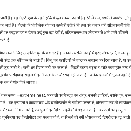
ाती है। यह मिट्टी हवा के पहले झोंके में धूल बनकर उड़ती है। रेतीले कण, पथरीले अवशेष, टूटे ह
स्सा बन जाते हैं। दिल्ली की भौगोलिक संरचना पहले ही ऐसी है कि हवा की प्रवाह गति शीतकाल में धीमी
ें इस प्रदूषण को न केवल कई गुना बढ़ा देती हैं, बल्कि राजस्थान की तरफ से आने वाली पश्चिमी
करती हैं।
गत जल के लिए प्राकृतिक पुनर्भरण क्षेत्र हैं। उनकी पथरीली सतहों में प्राकृतिक दरारें, बिखरे हुए
सौ फीट तक खींचकर ले जाती हैं। किंतु जब पहाड़ियों को काटकर समतल कर दिया जाता है, या उ
ली टूट जाती है। पानी अब रिसता नहीं, बह जाता है। मिट्टी कटाव बढ़ता है, छोटे जलस्रोत नष्ट हो
़गाँव-फरीदाबाद-सोहना क्षेत्र में जलसंकट और गहरा हो जाता है। अनेक इलाकों में भूजल पहले ह
क रूप से और नीचे जाएगा।
 है “चरम ऊष्मा”—extreme heat. अरावली का विस्तृत वन-तंत्र, उसकी झाड़ियाँ, उसके वृक्ष, उस
हैं। यह प्रणाली न केवल छाया और वाष्पोत्सर्जन से गर्मी कम करती है, बल्कि गर्म हवाओं को रोकन
ें और भवन निगल जाते हैं, तब पूरा क्षेत्र “हीट-आइलैंड” में बदल जाता है। अरावली का हर टूटा
ब यह प्रक्रिया कई किलोमीटर तक फैल जाती है, तो दिल्ली की गर्मी औसतन कई डिग्री तक बढ़ जाती