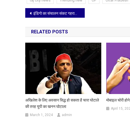
taj city news
Trending new
UP
Uttar Pradesh
Post
इंडिगो का संचालन संकट गहराया, राहुल गांधी ने याद दिलाया एक साल पुराना लेख
navigation
RELATED POSTS
अखिलेश के लिए अवसान सिद्ध हो सकता है चारा घोटाले
मोबाइल चोरी होने
की तरह यूपी का खनन घोटाला
April 15, 20
March 1, 2024
admin