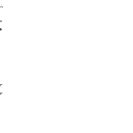
गे
्र
ाऊ
रा
ही