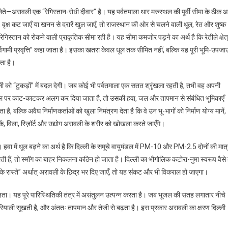
ते—अरावली एक “रेगिस्तान-रोधी दीवार” है। यह पर्वतमाला थार मरुस्थल की पूर्वी सीमा के ठीक आ
 वृक्ष कट जाएँ या खनन से दरारें खुल जाएँ, तो राजस्थान की ओर से चलने वाली धूल, रेत और शुष्क
 रेगिस्तान को रोकने वाली प्राकृतिक सीमा रही है। यह सीमा कमजोर पड़ने का अर्थ है कि रेतीले क्षेत
पूर्वगामी प्रवृत्ति” कहा जाता है। इसका खतरा केवल धूल तक सीमित नहीं, बल्कि यह पूरी भूमि-उपज
ता है।
वली को “टुकड़ों” में बदल देगी। जब कोई भी पर्वतमाला एक सतत श्रृंखला रहती है, तभी वह अपनी
ल पर काट-काटकर अलग कर दिया जाता है, तो उसकी हवा, जल और तापमान से संबंधित भूमिकाएँ
बल्कि अवैध निर्माणकर्ताओं को खुला निमंत्रण देता है कि वे उन भू-भागों को निर्माण योग्य मानें,
, विला, रिज़ॉर्ट और उद्योग अरावली के शरीर को खोखला करते जाएँगे।
। हवा में धूल बढ़ने का अर्थ है कि दिल्ली के समूचे वायुमंडल में PM-10 और PM-2.5 दोनों की मात्
ती हैं, तो स्मॉग का बाहर निकलना कठिन हो जाता है। दिल्ली का भौगोलिक कटोरा-नुमा स्वरूप वैसे 
 के रास्ते” अर्थात् अरावली के छिद्र भर दिए जाएँ, तो यह संकट और भी विकराल हो जाएगा।
ता। यह पूरे पारिस्थितिकी तंत्र में असंतुलन उत्पन्न करता है। जब भूजल की सतह लगातार नीचे
ी हरियाली सूखती है, और अंततः तापमान और तेजी से बढ़ता है। इस प्रकार अरावली का क्षरण दिल्ली