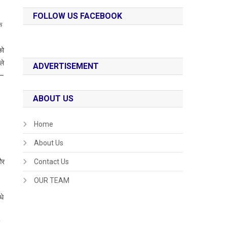
FOLLOW US FACEBOOK
क
को
ले
ADVERTISEMENT
0–
ABOUT US
Home
About Us
और
Contact Us
OUR TEAM
धे