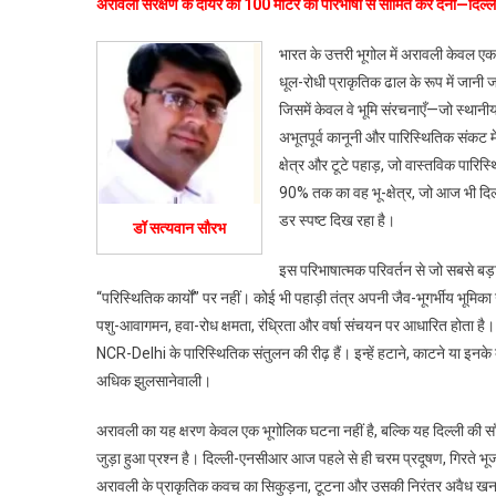
अरावली संरक्षण के दायरे को 100 मीटर की परिभाषा से सीमित कर देना—दिल
सिकुड़
ढाल
भारत के उत्तरी भूगोल में अरावली केवल 
और
धूल-रोधी प्राकृतिक ढाल के रूप में जानी जा
दिल्ली
जिसमें केवल वे भूमि संरचनाएँ—जो स्थानी
का
अभूतपूर्व कानूनी और पारिस्थितिक संकट मे
डूबता
क्षेत्र और टूटे पहाड़, जो वास्तविक पारिस्
पर्याव
90% तक का वह भू-क्षेत्र, जो आज भी दिल्
डर स्पष्ट दिख रहा है।
डॉ सत्यवान सौरभ
इस परिभाषात्मक परिवर्तन से जो सबसे बड
“परिस्थितिक कार्यों” पर नहीं। कोई भी पहाड़ी तंत्र अपनी जैव-भूगर्भीय भूमिक
पशु-आवागमन, हवा-रोध क्षमता, रंध्रिता और वर्षा संचयन पर आधारित होता है। अर
NCR-Delhi के पारिस्थितिक संतुलन की रीढ़ हैं। इन्हें हटाने, काटने या इनके
अधिक झुलसानेवाली।
अरावली का यह क्षरण केवल एक भूगोलिक घटना नहीं है, बल्कि यह दिल्ली की साँसों,
जुड़ा हुआ प्रश्न है। दिल्ली-एनसीआर आज पहले से ही चरम प्रदूषण, गिरते भूजल
अरावली के प्राकृतिक कवच का सिकुड़ना, टूटना और उसकी निरंतर अवैध खनन-निर