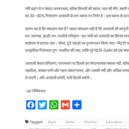
गर्मी बढ़ने से न केवल अस्वस्थता, बल्कि बिजली की खपत, जल की माँग, शहरी ताप-द
का 30–40% नियंत्रण अरावली के वन-कवच पर निर्भर है। इस कवच के हटते ही 
प्रश्न यह है कि समाधान क्या है? पहला समाधान यही है कि अरावली की कानून
वन, चरागाह, झाड़ी-वन, पथरीले परिदृश्य—इन सभी को अरावली का हिस्सा मानकर
कठोरता से हटाया जाए। चौथा, टूटे पहाड़ों का पुनरुत्थान किया जाए—मिट्टी
प्राकृतिक निरंतरता पुनः स्थापित की जाए, ताकि पूरे NCR-Delhi को एक सघन
अरावली केवल हरियाणा, राजस्थान या दिल्ली का संगठनात्मक मसला नहीं, बल्कि
जहरीला, उसका पानी और गहरा संकटग्रस्त, और उसकी गर्मी और अधिक घनघोर ब
ले पाएगी। यदि अरावली बचेगी, तभी दिल्ली बचेगी।
-up18News
Facebook
Twitter
WhatsApp
Gmail
Share
Tagged
Agra
Crime
Dharma
Education