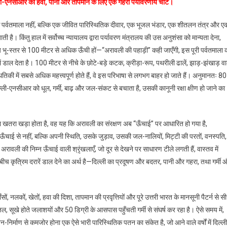
्ली-एनसीआर की हवा, पानी और तापमान के लिए एक गहरी पर्यावरणीय चोट।
ती
एक पर्वतमाला नहीं, बल्कि एक जीवित पारिस्थितिक दीवार, एक भूजल भंडार, एक शीतलन तंत्र और ए
ती है। किंतु हाल में सर्वोच्च न्यायालय द्वारा पर्यावरण मंत्रालय की उस अनुशंसा को मान्यता देना,
य भू-स्तर से 100 मीटर से अधिक ऊँची हों—“अरावली की पहाड़ी” कही जाएँगी, इस पूरी पर्वतमाला 
ं डाल देता है। 100 मीटर से नीचे के छोटे-बड़े कटक, क्रीड़ा-रूप, पथरीली ढालें, झाड़-झंखाड़ वा
थितिकी में सबसे अधिक महत्त्वपूर्ण होते हैं, वे इस परिभाषा से लगभग बाहर हो जाते हैं। अनुमानतः 8
रण
ली-एनसीआर को धूल, गर्मी, बाढ़ और जल-संकट से बचाता है, उसकी कानूनी रक्षा क्षीण हो जाने का
़ा खतरा खड़ा होता है, वह यह कि अरावली का संरक्षण अब “ऊँचाई” पर आधारित हो गया है,
ा ऊँचाई से नहीं, बल्कि अपनी स्थिति, उसके जुड़ाव, उसकी जल-नालियों, मिट्टी की परतों, वनस्पति,
ावली की निम्न ऊँचाई वाली श्रृंखलाएँ, जो दूर से देखने पर साधारण टीले लगती हैं, वास्तव में
 बीच कृत्रिम दरारें डाल देने का अर्थ है—दिल्ली का प्रदूषण और बदतर, पानी और गहरा, तथा गर्मी 
 नलकों, खेतों, हवा की दिशा, तापमान की प्रवृत्तियों और पूरे उत्तरी भारत के मानसूनी पैटर्न से सी
, सूखे होते जलाशयों और 50 डिग्री के आसपास पहुँचती गर्मी से संघर्ष कर रहा है। ऐसे समय में,
्माण से कमजोर होना एक ऐसे भारी पारिस्थितिक पतन का संकेत है, जो आने वाले वर्षों में दिल्ली