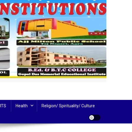
RTS
Health
Religion/ Spirituality/ Culture