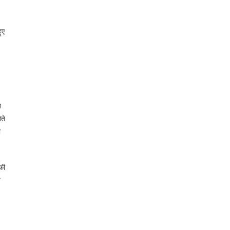
ुए
न
ते
ी
की
े