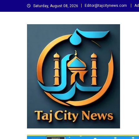
Skip
Editor@tajcitynews.com
Ad
Saturday, August 08, 2026
to
content
Taj City News
एक नई सोच…