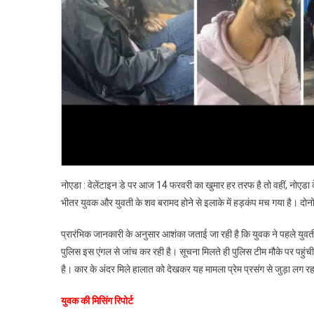
शव
मिलने
से
फैली
सनसनी
हत्या
के
बाद
आत्महत्
की
आशंका
नोएडा : वेलेंटाइन डे पर आज 14 फरवरी का खुमार हर तरफ है तो वहीं, नोएडा क
पुलिस
जांच
भीतर युवक और युवती के शव बरामद होने से इलाके में हड़कंप मच गया है। दोनों
में
जुटी
प्रारंभिक जानकारी के अनुसार आशंका जताई जा रही है कि युवक ने पहले युवत
पुलिस इस एंगल से जांच कर रही है। सूचना मिलते ही पुलिस टीम मौके पर पहुंची 
है। कार के अंदर मिले हालात को देखकर यह मामला प्रेम प्रसंग से जुड़ा लग रहा
युवक की मिसिंग रिपोर्ट