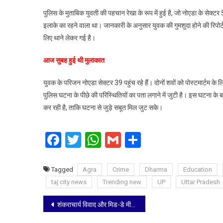
पुलिस के मुताबिक युवती की पहचान रेखा के रूप में हुई है, जो नोएडा के सेक्टर 
इलाके का रहने वाला था। जानकारी के अनुसार युवक की गुमशुदा होने की रिपोर्ट 
लिए थाने लेकर गई है।
आज सुबह हुई थी मुलाकात
युवक के परिजन नोएडा सेक्टर 39 पहुंच रहे हैं। दोनों शवों को पोस्टमार्टम के
पुलिस घटना के पीछे की परिस्थितियों का पता लगाने में जुटी है। इस घटना के 
कर रही है, ताकि घटना से जुड़े सबूत मिल जुट सके।
Facebook
Twitter
WhatsApp
Gmail
Share
Tagged
Agra
Crime
Dharma
Education
taj city news
Trending new
UP
Uttar Pradesh
Post
शंकराचार्य विवाद और मिड-डे मील पर बरसे अखिलेश, बोले— बच्चों के मुंह से दूध छीनने वालों का पाप उन्हें ले डूबेगा