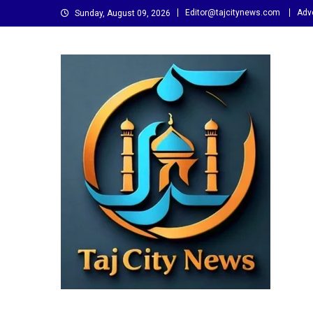
Skip
Editor@tajcitynews.com
Adve
Sunday, August 09, 2026
to
content
Taj City News
एक नई सोच…