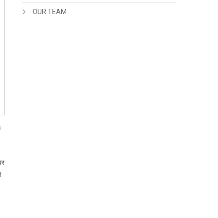
OUR TEAM
े
पर
ी