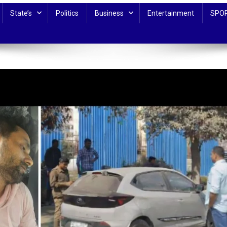
State’s
Politics
Business
Entertainment
SPO