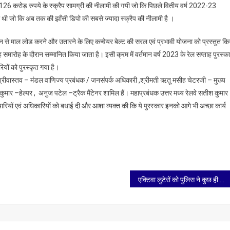
लिए
ा 126 करोड़ रुपये के स्क्रैप सामग्री की नीलामी की गयी जो कि पिछले वितीय वर्ष 2022-23
आगरा
यादा थी जो कि अब तक की झाँसी डिपो की सबसे ज्यादा स्क्रैप की नीलामी है ।
मंडल
से
ैगन से माल लोड करने और उतारने के लिए कन्वेयर बेल्ट की सरल एवं प्रभावी योजना को प्रस्तुत कि
वरिष्ठ
प्ताह समारोह के दौरान सम्मानित किया जाता है। इसी क्रम में वर्तमान वर्ष 2023 के रेल सप्ताह पुरस्कार
मंडल
ारियों को पुरस्कृत गया है।
सामग्री
्ति श्रीवास्तव – मंडल वाणिज्य प्रबंधक / जनसंपर्क अधिकारी ,श्रीमती ऋतू मसीह चेटरजी – मुख्य
प्रबंधक
मार –हेल्पर , अनुज पटेल –ट्रैक मैंटेनर शामिल हैं। महाप्रबंधक उत्तर मध्य रेलवे सतीश कुमार
विवेक
ारियों एवं अधिकारियों को बधाई दी और आशा व्यक्त की कि ये पुरस्कार इनको आगे भी अच्छा कार्य
दिवाकर
व
मंडल
वाणिज्य
प्रबंधक/
जनसंपर्क
एक्टिवा लुटेरों को पुलिस ने कुछ ही घंटों में दबोचा, मुठभेड़ में एक बदमाश को गोली लगी
अधिकारी
कु.
प्रशस्ति
श्रीवास्तव
को