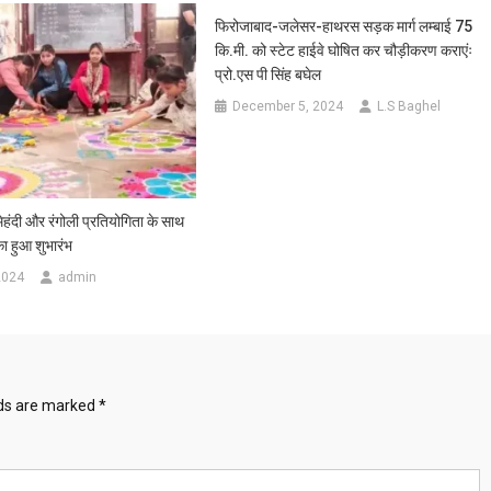
किया
फिरोजाबाद-जलेसर-हाथरस सड़क मार्ग लम्बाई 75
गया
कि.मी. को स्टेट हाईवे घोषित कर चौड़ीकरण कराएंः
पुरस्कृत
प्रो.एस पी सिंह बघेल
December 5, 2024
L.S Baghel
दी और रंगोली प्रतियोगिता के साथ
ा हुआ शुभारंभ
2024
admin
lds are marked
*