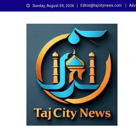
Skip
Editor@tajcitynews.com
Adve
Sunday, August 09, 2026
to
content
Taj City News
एक नई सोच…