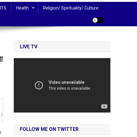
RTS
Health
Religion/ Spirituality/ Culture
LIVE TV
ा
व।
FOLLOW ME ON TWITTER
त