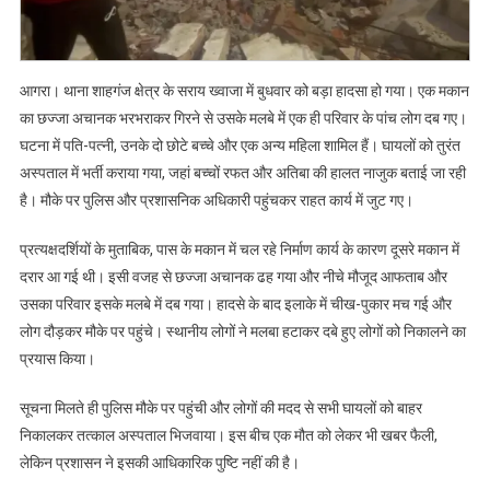
छज्जा
गिरने
से
एक
आगरा। थाना शाहगंज क्षेत्र के सराय ख्वाजा में बुधवार को बड़ा हादसा हो गया। एक मकान
ही
का छज्जा अचानक भरभराकर गिरने से उसके मलबे में एक ही परिवार के पांच लोग दब गए।
परिवार
घटना में पति-पत्नी, उनके दो छोटे बच्चे और एक अन्य महिला शामिल हैं। घायलों को तुरंत
के
अस्पताल में भर्ती कराया गया, जहां बच्चों रफत और अतिबा की हालत नाजुक बताई जा रही
पांच
है। मौके पर पुलिस और प्रशासनिक अधिकारी पहुंचकर राहत कार्य में जुट गए।
लोग
घायल
प्रत्यक्षदर्शियों के मुताबिक, पास के मकान में चल रहे निर्माण कार्य के कारण दूसरे मकान में
दरार आ गई थी। इसी वजह से छज्जा अचानक ढह गया और नीचे मौजूद आफताब और
उसका परिवार इसके मलबे में दब गया। हादसे के बाद इलाके में चीख-पुकार मच गई और
लोग दौड़कर मौके पर पहुंचे। स्थानीय लोगों ने मलबा हटाकर दबे हुए लोगों को निकालने का
प्रयास किया।
सूचना मिलते ही पुलिस मौके पर पहुंची और लोगों की मदद से सभी घायलों को बाहर
निकालकर तत्काल अस्पताल भिजवाया। इस बीच एक मौत को लेकर भी खबर फैली,
लेकिन प्रशासन ने इसकी आधिकारिक पुष्टि नहीं की है।