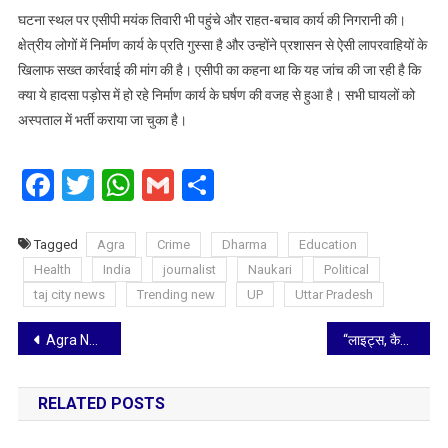
घटना स्थल पर एसीपी मयंक तिवारी भी पहुंचे और राहत-बचाव कार्य की निगरानी की।
क्षेत्रीय लोगों में निर्माण कार्य के प्रति गुस्सा है और उन्होंने प्रशासन से ऐसी लापरवाहियों के
खिलाफ सख्त कार्रवाई की मांग की है। एसीपी का कहना था कि यह जांच की जा रही है कि
क्या ये हादसा पड़ोस में हो रहे निर्माण कार्य के घर्षण की वजह से हुआ है। सभी घायलों को
अस्पताल में भर्ती कराया जा चुका है।
Facebook
Twitter
WhatsApp
Gmail
Share
Tagged
Agra
Crime
Dharma
Education
Health
India
journalist
Naukari
Political
taj city news
Trending new
UP
Uttar Pradesh
Post
Agra News: युवती ने दोस्ती के बहाने होटल बुलाकर युवक को बेहोश कर बनाया आपत्तिजनक वीडियो, ब्लैकमेलिंग गैंग का एक आरोपी गिरफ्तार
“लाइट्स, कैमरा, डेकोर”- दीपिका पादुकोण का शानदार स्क्रीन रिटर्न
navigation
RELATED POSTS