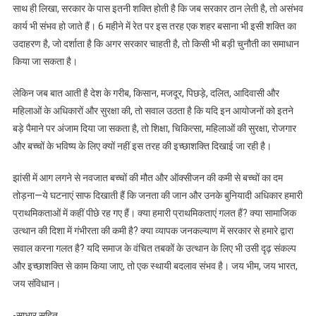
साथ ही लिखा, सरकार के पास इतनी शक्ति होती है कि जब सरकार ठान लेती है, तो असंभव
सरकार
की
कार्य भी संभव हो जाते हैं। 6 महीने में रेत पर इस तरह एक शहर बसाना भी इसी शक्ति का
तारीफ,
उदाहरण है, जो दर्शाता है कि अगर सरकार चाहती है, तो किसी भी बड़ी चुनौती का समाधान
साथ
किया जा सकता है।
में
तंज
लेकिन जब बात आती है देश के गरीब, किसान, मजदूर, पिछड़े, दलित, आदिवासी और
कसते
महिलाओं के अधिकारों और सुरक्षा की, तो सवाल उठता है कि यदि इन आयोजनों को इतने
हुए
बड़े पैमाने पर अंजाम दिया जा सकता है, तो शिक्षा, चिकित्सा, महिलाओं की सुरक्षा, रोजगार
दागे
और बच्चों के भविष्य के लिए क्यों नहीं इस तरह की इच्छाशक्ति दिखाई जा रही है।
कई
सवाल
झांसी में आग लगने से नवजात बच्चों की मौत और ऑक्सीजन की कमी से बच्चों का दम
तोड़ना—ये घटनाएं साफ दिखाती हैं कि जनता की जान और उनके बुनियादी अधिकार हमारी
प्राथमिकताओं में कहीं पीछे रह गए हैं। क्या हमारी प्राथमिकताएं गलत हैं? क्या सामाजिक
उत्थान की दिशा में गंभीरता की कमी है? क्या व्यापक जनकल्याण में सरकार से हमारे द्वारा
सवाल करना गलत है? यदि समाज के वंचित तबकों के उत्थान के लिए भी उसी दृढ़ संकल्प
और इच्छाशक्ति से काम किया जाए, तो एक स्थायी बदलाव संभव है। जय भीम, जय भारत,
जय संविधान।
-साभार सहित