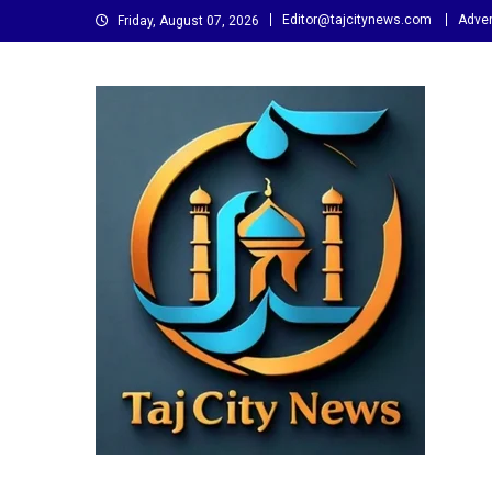
Skip
Editor@tajcitynews.com
Adver
Friday, August 07, 2026
to
content
Taj City News
एक नई सोच…