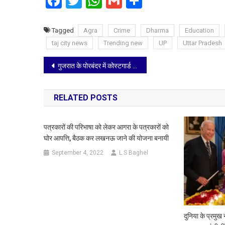
Facebook
Twitter
WhatsApp
Gmail
Share
Tagged
Agra
Crime
Dharma
Education
taj city news
Trending new
UP
Uttar Pradesh
Post
गुजरात के पोरबंदर में कोस्टगार्ड का हेलिकॉप्टर रूटीन ट्रेनिंग के दौरान क्रैश, तीन लोगों की मौत
navigation
RELATED POSTS
पत्रकारों की परिभाषा को लेकर आगरा के पत्रकारों को
घोर आपत्ति, बैठक कर लखनऊ जाने की योजना बनायी
September 4, 2022
L.S Baghel
दुनिया के प्रमुख 