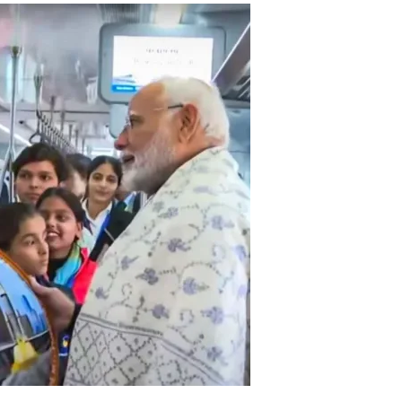
द-
यों