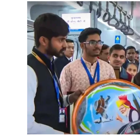
दिल्ली-
गाजियाबा
मेरठ
नमो
भारत
कॉरिडोर
का
किया
उद्घाटन,
दिल्लीवासि
को
12,200
करोड़
रुपये
की
योजनाओं
की
बड़ी
सौगात
भी