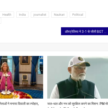
Health
India
journalist
Naukari
Political
ऑस्ट्रेलिया ने 3-1 से जीती BGT सीरीज, कप्तान रोहित शर्मा और टीम मैनेजमेंट पर उठे सवाल
नेताओं ने मनाया दिवाली का त्योहार,
जल-थल और नभ को सुरक्षित करने का मिशन: PM मो