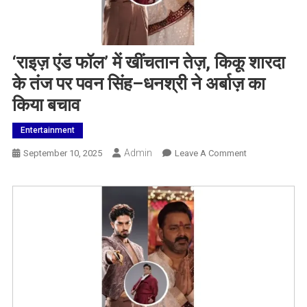
‘राइज़ एंड फॉल’ में खींचतान तेज़, किकू शारदा
के तंज पर पवन सिंह–धनश्री ने अर्बाज़ का
किया बचाव
Entertainment
Admin
On
September 10, 2025
Leave A Comment
‘राइज़
एंड
फॉल’
में
खींचतान
तेज़,
किकू
शारदा
के