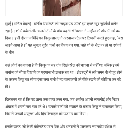
तंज
पर
पवन
सिंह–
मुंबई (अनिल बेदाग) : चर्चित रियलिटी शो ‘राइज़ एंड फॉल’ इस हफ़्ते खूब सुर्खियाँ बटोर
धनश्री
रहा है। शो में वर्कर्स और रूलर्स टीमों के बीच बढ़ती खींचतान ने माहौल को और भी गर्म कर
ने
दिया। इसी दौरान कॉमेडियन किकू शारदा ने अरबाज पटेल पर टिप्पणी करते हुए कहा, “बस
अर्बाज़
लड़ने आया है।” यह जुमला तुरंत चर्चा का विषय बन गया, चाहे शो के सेट पर हो या दर्शकों
का
के बीच।
किया
बचाव
कई लोगों का मानना है कि किकू का यह तंज सिर्फ़ खेल की भावना से नहीं था, बल्कि इसमें
अर्बाज़ को नीचा दिखाने का प्रयास भी झलक रहा था। इंडस्ट्री में लंबे समय से मौजूद होने
के कारण किकू का रवैया ऐसा लगा मानो वे नए कलाकारों को पीछे रखने की कोशिश कर रहे
हों।
दिलचस्प यह है कि यह ताना उस वक्त कसा गया, जब अर्बाज़ अपनी साफ़गोई और निडर
अंदाज़ में अपनी राय रख रहे थे। उनकी बातों को सराहने के बजाय किकू ने पलटवार किया,
जिसने उनकी असुरक्षा और हिचकिचाहट को उजागर कर दिया।
इसके उलट, शो के ही कंटेस्टेंट पवन सिंह और धनश्री ने पत्रकार नयनदीप रक्षित से