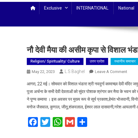
Exclusive
INTERNATIONAL
National
नौ देवी मैया की असीम कृपा से विशाल भ
Religion/ Spirituality/ Culture
उत्तर प्रदेश
स्थानीय समाचार
L.S Baghel
On
May 22, 2023
Leave A Comment
नौ
आगरा, 22 मई। सोमवार को विशाल भंडारा श्री नवदुर्गा कामाच्छा देवी मंदिर जमु
देवी
पूजा अर्चना के सभी देवी देवताओं को सुंदर पोशाक श्रंगार कर मैया के भवन को रं
मैया
ने पूण्य कमाया । इस अवसर पर मुख्य रूप से सूर्य प्रकाश,हेमंत भोजवानी, व
की
मनोज जैसवाल, कुणाल, जीतू,शंकरलाल, ईश्वर लाल दासवानी,नरेश आयलानी आ
असीम
कृपा
Facebook
Twitter
WhatsApp
Gmail
Share
से
विशाल
भंडारे