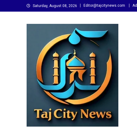
Skip
Editor@tajcitynews.com
Ad
Saturday, August 08, 2026
to
content
Taj City News
एक नई सोच…