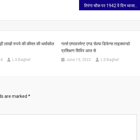
तिरंगा चौक पर 1942 वें दिन ध्वजारोहण किया गया
न
ी लाखों रुपये की कीमत की थर्माकोल
गर्ल्स एम्पावरमेन्ट एण्ड सेल्फ डिफेन्स ताइक्वान्डो
प्रशिक्षण शिविर आज से
24
L.S Baghel
June 13, 2022
L.S Baghel
lds are marked
*