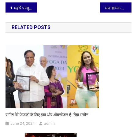
Post
महर्षि परशुराम इण्टर कॉलेज के कराटे खिलाड़ी फ़ैज़ान ने आगरा मंडल कराटे प्रतियोगिता में जीता स्वर्ण पदक
भावनात्मक और दिल को छू लेने वाली कहानी पेश करेगी ‘रॉकेटशिप’: ईशा कोप्पिकर
navigation
RELATED POSTS
संगीत मेरे फेफड़ों के लिए हवा और ऑक्सीजन है: नेहा भसीन
June 24, 2024
admin