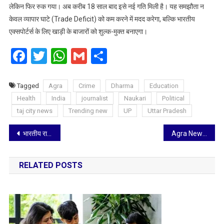
लेकिन फिर रुक गया। अब करीब 18 साल बाद इसे नई गति मिली है। यह समझौता न
केवल व्यापार घाटे (Trade Deficit) को कम करने में मदद करेगा, बल्कि भारतीय
एक्सपोर्टर्स के लिए खाड़ी के बाजारों को शुल्क-मुक्त बनाएगा।
Facebook
Twitter
WhatsApp
Gmail
Share
Tagged
Agra
Crime
Dharma
Education
Health
India
journalist
Naukari
Political
taj city news
Trending new
UP
Uttar Pradesh
Post
भारतीय राजनीति में मुस्लिम नेतृत्व: विविधता, प्रतिनिधित्व और प्रभाव की कहानी
Agra News: श्री मनकामेश्वर मंदिर में 9 फरवरी को ‘विराट हिंदू सम्मेलन’, अयोध्या के आचार्य गंगाधर पाठक भरेंगे हुंकार
navigation
RELATED POSTS