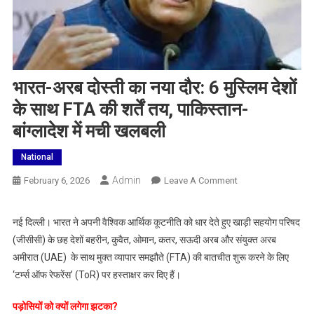
भारत-अरब दोस्ती का नया दौर: 6 मुस्लिम देशों
के साथ FTA की शर्तें तय, पाकिस्तान-
बांग्लादेश में मची खलबली
National
Admin
On
February 6, 2026
Leave A Comment
भारत-
अरब
नई दिल्ली। भारत ने अपनी वैश्विक आर्थिक कूटनीति को धार देते हुए खाड़ी सहयोग परिषद
दोस्ती
(जीसीसी) के छह देशों बहरीन, कुवैत, ओमान, कतर, सऊदी अरब और संयुक्त अरब
का
अमीरात (UAE) के साथ मुक्त व्यापार समझौते (FTA) की बातचीत शुरू करने के लिए
नया
‘टर्म्स ऑफ रेफरेंस’ (ToR) पर हस्ताक्षर कर दिए हैं।
दौर:
6
पड़ोसियों को क्यों लगेगा झटका?
मुस्लिम