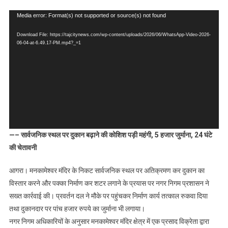
मनकामेश्वर
Video
Media error: Format(s) not supported or source(s) not found
मंदिर
Player
के
Download File: https://tajcitynews.com/wp-content/uploads/2026/06/WhatsApp-Video-2026-
पास
06-04-at-6.49.17-PM.mp4?_=1
अवैध
निर्माण
पर
नगर
निगम
की
कार्रवाई,
—– सार्वजनिक स्थल पर दुकान बढ़ाने की कोशिश पड़ी महंगी, 5 हजार जुर्माना, 24 घंटे
शटर
की चेतावनी
लगाने
का
आगरा। मनकामेश्वर मंदिर के निकट सार्वजनिक स्थल पर अतिक्रमण कर दुकान का
प्रयास
विस्तार करने और पक्का निर्माण कर शटर लगाने के प्रयास पर नगर निगम प्रशासन ने
नाकाम
सख्त कार्रवाई की। प्रवर्तन दल ने मौके पर पहुंचकर निर्माण कार्य तत्काल रुकवा दिया
तथा दुकानदार पर पांच हजार रुपये का जुर्माना भी लगाया।
नगर निगम अधिकारियों के अनुसार मनकामेश्वर मंदिर क्षेत्र में एक प्रसाद विक्रेता द्वारा