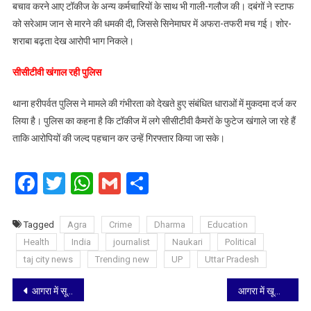
बचाव करने आए टॉकीज के अन्य कर्मचारियों के साथ भी गाली-गलौज की। दबंगों ने स्टाफ
को सरेआम जान से मारने की धमकी दी, जिससे सिनेमाघर में अफरा-तफरी मच गई। शोर-
शराबा बढ़ता देख आरोपी भाग निकले।
सीसीटीवी खंगाल रही पुलिस
थाना हरीपर्वत पुलिस ने मामले की गंभीरता को देखते हुए संबंधित धाराओं में मुकदमा दर्ज कर
लिया है। पुलिस का कहना है कि टॉकीज में लगे सीसीटीवी कैमरों के फुटेज खंगाले जा रहे हैं
ताकि आरोपियों की जल्द पहचान कर उन्हें गिरफ्तार किया जा सके।
Facebook
Twitter
WhatsApp
Gmail
Share
Tagged
Agra
Crime
Dharma
Education
Health
India
journalist
Naukari
Political
taj city news
Trending new
UP
Uttar Pradesh
Post
आगरा में सूदखोरों का तांडव: 50 हजार के कर्ज पर मांगे 10 लाख, युवक को हॉकी-सरिया से अधमरा किया; वीडियो वायरल
आगरा में खूनी खेल: नशेड़ी भाई ने पत्थर से कुचलकर सगे छोटे भाई को उतारा मौत के घाट, लाश को गोदाम में फेंककर घर में सो गया कातिल