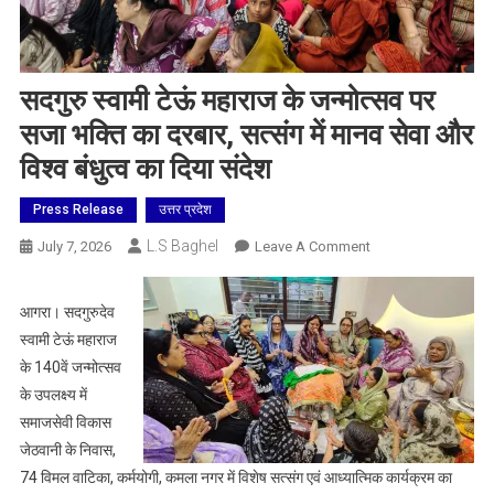
सदगुरु स्वामी टेऊं महाराज के जन्मोत्सव पर
सजा भक्ति का दरबार, सत्संग में मानव सेवा और
विश्व बंधुत्व का दिया संदेश
Press Release
उत्तर प्रदेश
L.S Baghel
On
July 7, 2026
Leave A Comment
सदगुरु
स्वामी
आगरा। सदगुरुदेव
टेऊं
स्वामी टेऊं महाराज
महाराज
के 140वें जन्मोत्सव
के
के उपलक्ष्य में
जन्मोत्सव
समाजसेवी विकास
पर
सजा
जेठवानी के निवास,
भक्ति
74 विमल वाटिका, कर्मयोगी, कमला नगर में विशेष सत्संग एवं आध्यात्मिक कार्यक्रम का