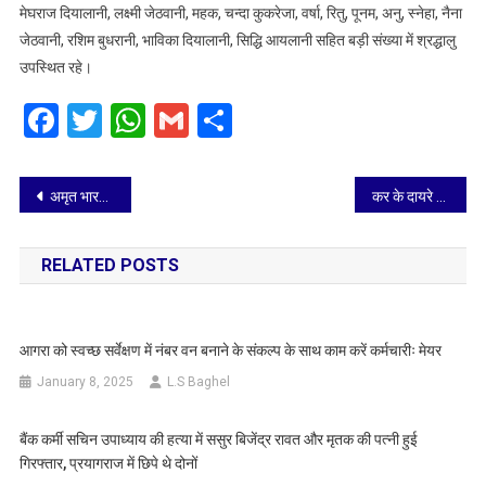
मेघराज दियालानी, लक्ष्मी जेठवानी, महक, चन्दा कुकरेजा, वर्षा, रितु, पूनम, अनु, स्नेहा, नैना
जेठवानी, रशिम बुधरानी, भाविका दियालानी, सिद्धि आयलानी सहित बड़ी संख्या में श्रद्धालु
उपस्थित रहे।
Facebook
Twitter
WhatsApp
Gmail
Share
Post
अमृत भारत स्टेशन योजना के अंतर्गत डीग स्टेशन का हुआ कायाकल्प
कर के दायरे से नहीं बचेगी कोई संपत्ति, एक सप्ताह में मांगी कार्ययोजना, व्यावसायिक संपत्तियों की होगी जांच, राजस्व बढ़ाने को नगर आयुक्त के सख्त निर्देश
navigation
RELATED POSTS
आगरा को स्वच्छ सर्वेक्षण में नंबर वन बनाने के संकल्प के साथ काम करें कर्मचारीः मेयर
January 8, 2025
L.S Baghel
बैंक कर्मी सचिन उपाध्याय की हत्या में ससुर बिजेंद्र रावत और मृतक की पत्नी हुई
गिरफ्तार, प्रयागराज में छिपे थे दोनों