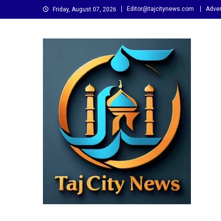
Skip
Editor@tajcitynews.com
Adver
Friday, August 07, 2026
to
content
Taj City News
एक नई सोच…