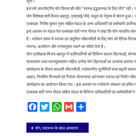
संदेश:
सुना।
आगरा
इस वर्ष अंतर्राष्ट्रीय योग दिवस की थीम “स्वस्थ वृद्धावस्था के लिए योग” रही
मंडल
योग विशेषज्ञ श्री विजय बहादुर, एसएसई/पीवे, मथुरा के नेतृत्व में संपन्न हुआ। 
में
प्रबंधक गिरीश कुमार गुप्ता सहित मंडल के अन्य अधिकारी एवं कर्मचारी उपस्थ
मनाया
इस अवसर पर मंडल रेल प्रबंधक श्री गगन गोयल ने कहा कि योग भारतीय संस्कृत
गया
है। वर्तमान समय में स्वस्थ एवं संतुलित जीवनशैली के लिए योग को दैनिक दिनचर्
12वाँ
स्वस्थ, ऊर्जावान और तनावमुक्त रखने का संदेश देता है।
अंतर्राष
योग प्रशिक्षक विजय बहादुर ने प्रतिभागियों को विभिन्न चालन क्रियाओं, यो
योग
शलभासन तथा पवनमुक्तासन सहित अनेक योग क्रियाओं का अभ्यास कराया गया 
दिवस
कार्यक्रम के दौरान बदलती जीवनशैली, पर्यावरणीय चुनौतियों तथा बढ़ती स्वास
आहार, नियमित दिनचर्या एवं निरंतर योगाभ्यास अपनाकर स्वस्थ एवं निरोग जीवन
कार्यक्रम का आयोजन किया गया। इस अवसर पर पर्यावरण संरक्षण एवं हरित परिसर 
प्रबंधक श्री गगन गोयल सहित मंडल के विभिन्न अधिकारियों एवं कर्मचारियों ने 
Facebook
Twitter
WhatsApp
Gmail
Share
Post
योग, स्वास्थ्य के साथ आध्यात्म व मन वाणी और कर्म को समाहित करते हुए निरोग रहने की है कला अपने जीवन में करें शामिल-केंद्रीय मंत्री श्री बघेल