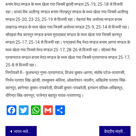
बनाम मेरठ मण्डल के मध्य खेला गया जिसमें झांसी मण्डल 25-19, 25-18 से विजयी
रहा। वारवां मैच अलीगढ़ मण्डल बनाम गोरखपुर मण्डल के मध्य खेला गया जिसमें अलीगढ़
मण्डल 25-20, 23-25, 25-19 से विजयी रहा। तेहरवां मैच अयोध्या मण्डल बनाम
लखनऊ मण्डल के मध्य खेला गया जिसमें अयोध्या मण्डल 25-9, 25-14 से विजयी रहा।
चौदहवां मैच कानपुर मण्डल बनाम मुरादाबाद मण्डल के मध्य खेला गया जिसमें कानपुर
मण्डल 25-17, 25-14 से विजयी रहा। पन्द्रहवां मैच मेरठ मण्डल बनाम आगरा मण्डल के
मध्य खेला गया जिसमे मेरठ मण्डल 25-17, 28-26 से विजयी रहा। सोलवां मैच
प्रयागराज मण्डल बनाम मेरठ मण्डल के मध्य खेला गया जिसमें प्रयागराज मण्डल 25-17,
25-8 से विजयी रहा।
निर्णायकों मेंः- फूलचन्द्र गुप्ता-प्रयागराज, विजय कुमार-आगरा, संतोष पटेल-वाराणसी,
निर्भय प्रताप सिंह-झांसी, रामकुमार-बलिया, ओकारेश्वर-जालौन, अखिलेश प्रताप सिंह-
कानपुर, ज्ञानेन्द्र कुमार-रायबरेली, दीपकी कुमार-रायबरेली, इरफान मलिक-लखिमपुर,
धीरेन्द्र सिंह-कानपुर, राजेन्द्र बहादुर यादव-प्रतापगढ़।
Facebook
Twitter
WhatsApp
Gmail
Share
Post
भारत-मलेशिया के बीच 11 ऐतिहासिक समझौते: सेमीकंडक्टर से लेकर सुरक्षा तक, रिश्तों को मिला ‘सुपर पावर’ बूस्ट
केंद्रीय मंत्री अश्विनी वैष्णव ने विनिर्माण, कृत्रिम बुद्धिमत्ता और रेलवे विस्तार पर जोर देते हुए ‘विकसित भारत 2047’ के लिए रोडमैप प्रस्तुत किया