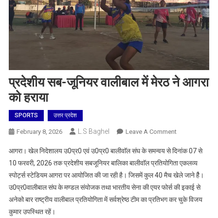
प्रदेशीय सब-जूनियर वालीबाल में मेरठ ने आगरा
को हराया
SPORTS
उत्तर प्रदेश
L.S Baghel
On
February 8, 2026
Leave A Comment
प्रदेशीय
आगरा। खेल निदेशालय उ0प्र0 एवं उ0प्र0 बालीवाॅल संघ के समन्वय से दिनांक 07 से
सब-
10 फरवरी, 2026 तक प्रदेशीय सबजूनियर बालिका बालीवाॅल प्रतियोगिता एकलव्य
जूनियर
स्पोर्ट्स स्टेडियम आगरा पर आयोजित की जा रही है। जिसमें कुल 40 मैच खेले जाने हैै।
वालीबाल
उ0प्र0वालीबाल संघ के मण्डल संयोजक तथा भारतीय सेना की एयर फोर्स की इकाई से
में
मेरठ
अनेको बार राष्ट्रीय वालीबाल प्रतियोगिता में सर्वश्रेष्ठ टीम का प्रतिभग कर चुके विजय
ने
कुमार उपस्थित रहें।